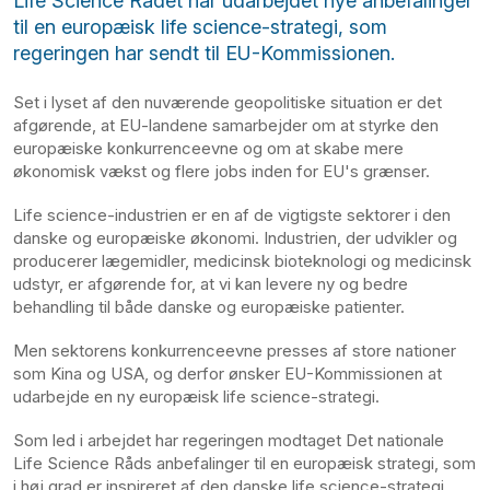
Life Science Rådet har udarbejdet nye anbefalinger
til en europæisk life science-strategi, som
regeringen har sendt til EU-Kommissionen.
Set i lyset af den nuværende geopolitiske situation er det
afgørende, at EU-landene samarbejder om at styrke den
europæiske konkurrenceevne og om at skabe mere
økonomisk vækst og flere jobs inden for EU's grænser.
Life science-industrien er en af de vigtigste sektorer i den
danske og europæiske økonomi. Industrien, der udvikler og
producerer lægemidler, medicinsk bioteknologi og medicinsk
udstyr, er afgørende for, at vi kan levere ny og bedre
behandling til både danske og europæiske patienter.
Men sektorens konkurrenceevne presses af store nationer
som Kina og USA, og derfor ønsker EU-Kommissionen at
udarbejde en ny europæisk life science-strategi.
Som led i arbejdet har regeringen modtaget Det nationale
Life Science Råds anbefalinger til en europæisk strategi, som
i høj grad er inspireret af den danske life science-strategi.