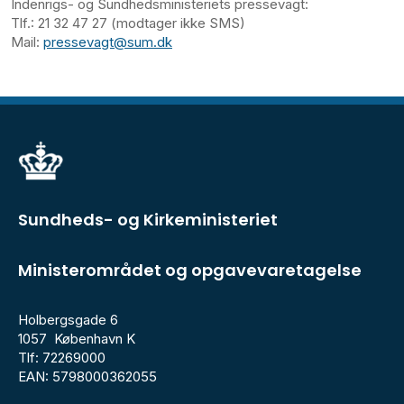
Indenrigs- og Sundhedsministeriets pressevagt:
Tlf.: 21 32 47 27 (modtager ikke SMS)
Mail:
pressevagt@sum.dk
Sundheds- og Kirkeministeriet
Ministerområdet og opgavevaretagelse
Holbergsgade 6
1057 København K
Tlf: 72269000
EAN: 5798000362055