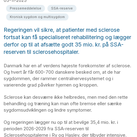
05-11-2025
Pressemeddelelse
SSA-reserve
Kronisk sygdom og multisygdom
Regeringen vil sikre, at patienter med sclerose
fortsat kan få specialiseret rehabilitering og lægger
derfor op til at afsætte godt 35 mio. kr. på SSA-
reserven til sclerosehospitaler.
Danmark har en af verdens højeste forekomster af sclerose.
Og hvert år får 600-700 danskere besked om, at de har
sygdommen, der rammer centralnervesystemet og i
varierende grad påvirker hjernen og kroppen.
Sclerose kan desværre ikke helbredes, men med den rette
behandling og træning kan man ofte bremse eller sænke
sygdomsudviklingen og lindre symptomer.
Og regeringen lægger nu op til at bevilge 35,4 mio. kr. i
perioden 2026-2029 fra SSA-reserven til
Sclerosehospitalerne i Ry og Haslev, der tilbyder intensive,