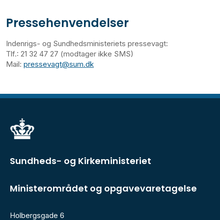
Pressehenvendelser
Indenrigs- og Sundhedsministeriets pressevagt:
Tlf.: 21 32 47 27 (modtager ikke SMS)
Mail:
pressevagt@sum.dk
Sundheds- og Kirkeministeriet
Ministerområdet og opgavevaretagelse
Holbergsgade 6