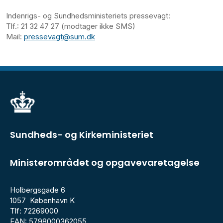
Indenrigs- og Sundhedsministeriets pressevagt:
Tlf.: 21 32 47 27 (modtager ikke SMS)
Mail:
pressevagt@sum.dk
Sundheds- og Kirkeministeriet
Ministerområdet og opgavevaretagelse
Holbergsgade 6
1057 København K
Tlf: 72269000
EAN: 5798000362055