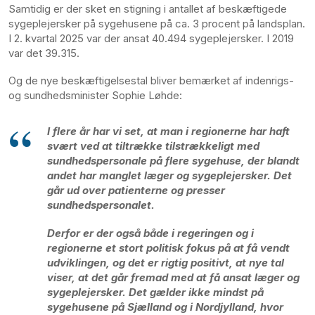
Samtidig er der sket en stigning i antallet af beskæftigede
sygeplejersker på sygehusene på ca. 3 procent på landsplan.
I 2. kvartal 2025 var der ansat 40.494 sygeplejersker. I 2019
var det 39.315.
Og de nye beskæftigelsestal bliver bemærket af indenrigs-
og sundhedsminister Sophie Løhde:
I flere år har vi set, at man i regionerne har haft
svært ved at tiltrække tilstrækkeligt med
sundhedspersonale på flere sygehuse, der blandt
andet har manglet læger og sygeplejersker. Det
går ud over patienterne og presser
sundhedspersonalet.
Derfor er der også både i regeringen og i
regionerne et stort politisk fokus på at få vendt
udviklingen, og det er rigtig positivt, at nye tal
viser, at det går fremad med at få ansat læger og
sygeplejersker. Det gælder ikke mindst på
sygehusene på Sjælland og i Nordjylland, hvor