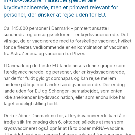
mRNA-vaccine. Tilbuddet gælder alle
krydsvaccinerede, men er primært relevant for
personer, der ønsker at rejse uden for EU.
Ca. 145.000 personer i Danmark – primært ansatte i
sundheds- og omsorgssektoren – er krydsvaccinerede. Det
vil sige, de er vaccinerede med to forskellige vacciner, hvilket
for de flestes vedkommende er en kombination af vaccinen
fra AstraZeneca og vaccinen fra Pfizer.
I Danmark og de fleste EU-lande anses denne gruppe som
færdigvaccinerede, og personer, der er krydsvaccinerede,
har derfor fuldt gyldigt coronapas og kan rejse mellem
landene på linje med andre færdigvaccinerede. Der er dog
lande uden for EU og Schengen-samarbejdet, som enten
ikke anerkender krydsvaccination, eller som endnu ikke har
taget endeligt stilling hertil.
Derfor åbner Danmark nu for, at krydsvaccinerede kan få et
tredje stik fra onsdag den 6. oktober, således at man som
krydsvaccineret også opnår at få to doser mRNA-vaccine.
Tilbuddet vurderes primært at være relevant for personer, der