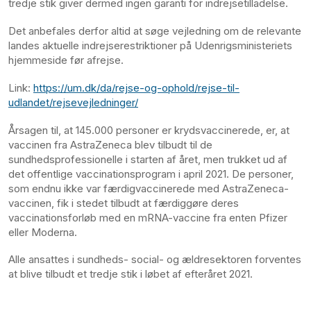
tredje stik giver dermed ingen garanti for indrejsetilladelse.
Det anbefales derfor altid at søge vejledning om de relevante
landes aktuelle indrejserestriktioner på Udenrigsministeriets
hjemmeside før afrejse.
Link:
https://um.dk/da/rejse-og-ophold/rejse-til-
udlandet/rejsevejledninger/
Årsagen til, at 145.000 personer er krydsvaccinerede, er, at
vaccinen fra AstraZeneca blev tilbudt til de
sundhedsprofessionelle i starten af året, men trukket ud af
det offentlige vaccinationsprogram i april 2021. De personer,
som endnu ikke var færdigvaccinerede med AstraZeneca-
vaccinen, fik i stedet tilbudt at færdiggøre deres
vaccinationsforløb med en mRNA-vaccine fra enten Pfizer
eller Moderna.
Alle ansattes i sundheds- social- og ældresektoren forventes
at blive tilbudt et tredje stik i løbet af efteråret 2021.