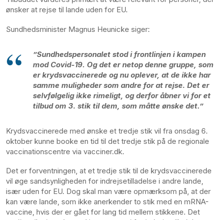
ønsker at rejse til lande uden for EU.
Sundhedsminister Magnus Heunicke siger:
”Sundhedspersonalet stod i frontlinjen i kampen
mod Covid-19. Og det er netop denne gruppe, som
er krydsvaccinerede og nu oplever, at de ikke har
samme muligheder som andre for at rejse. Det er
selvfølgelig ikke rimeligt, og derfor åbner vi for et
tilbud om 3. stik til dem, som måtte ønske det.”
Krydsvaccinerede med ønske et tredje stik vil fra onsdag 6.
oktober kunne booke en tid til det tredje stik på de regionale
vaccinationscentre via vacciner.dk.
Det er forventningen, at et tredje stik til de krydsvaccinerede
vil øge sandsynligheden for indrejsetilladelse i andre lande,
især uden for EU. Dog skal man være opmærksom på, at der
kan være lande, som ikke anerkender to stik med en mRNA-
vaccine, hvis der er gået for lang tid mellem stikkene. Det