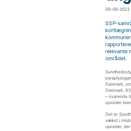
09-06-2023
SSP-samråd
kortlægnin
kommuner.
rapportere
relevante 
området.
Sundhedssty
paraplyorgan
Danmark, om 
Danmark. 63 
– svarende t
opioider bla
Det er Sundh
vækst i misb
opioider, de