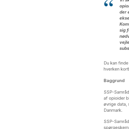
opio
der 
ekse
Komm
sig 
nødv
vejl
subs
Du kan find
hverken kort
Baggrund
SSP-Samrådet
af opioider 
øvrige data,
Danmark.
SSP-Samrådet
spørgeskema 