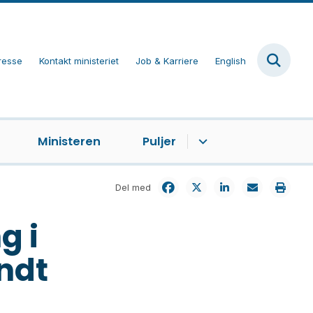
resse
Kontakt ministeriet
Job & Karriere
English
Ministeren
Puljer
Del med
g i
ndt