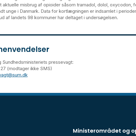
et aktuelle misbrug af opioider såsom tramadol, dolol, oxycodon, f
ndt unge i Danmark. Data for kortlægningen er indsamlet i perioden
ud af landets 98 kommuner har deltaget i undersøgelsen.
henvendelser
g Sundhedsministeriets pressevagt:
47 27 (modtager ikke SMS)
vagt@sum.dk
Ministerområdet og 