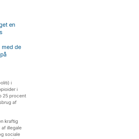
get en
s
n med de
 på
iti) i
ioider i
p 25 procent
sbrug af
n kraftig
f illegale
og sociale