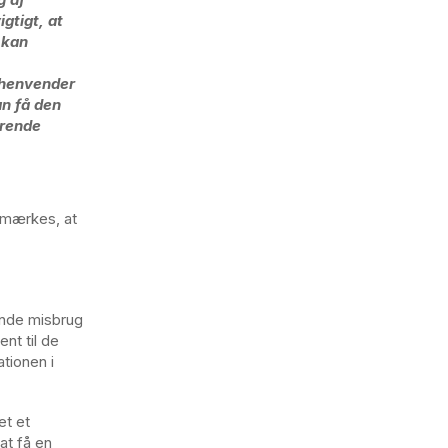
gtigt, at
 kan
.
 henvender
an få den
ærende
emærkes, at
ende misbrug
nt til de
tionen i
et et
at få en