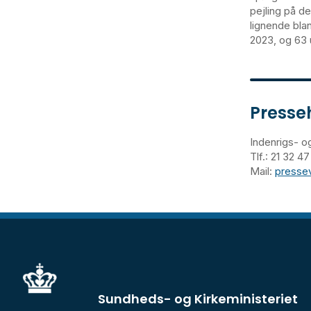
pejling på d
lignende bla
2023, og 63 
Presse
Indenrigs- o
Tlf.: 21 32 
Mail:
presse
Sundheds- og Kirkeministeriet