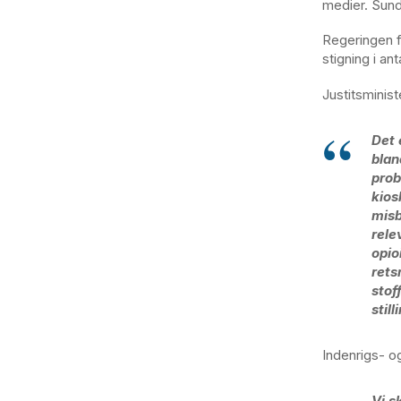
medier. Sund
Regeringen f
stigning i an
Justitsminis
Det 
blan
prob
kios
misb
rele
opio
rets
stof
still
Indenrigs- o
Vi s