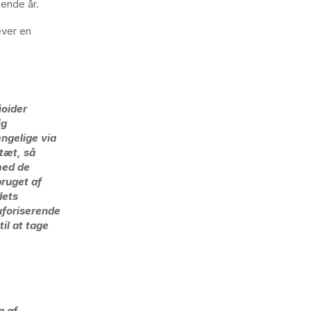
ende år.
ever en
ioider
ig
ængelige via
tæt, så
med de
bruget af
dets
uforiserende
il at tage
g af