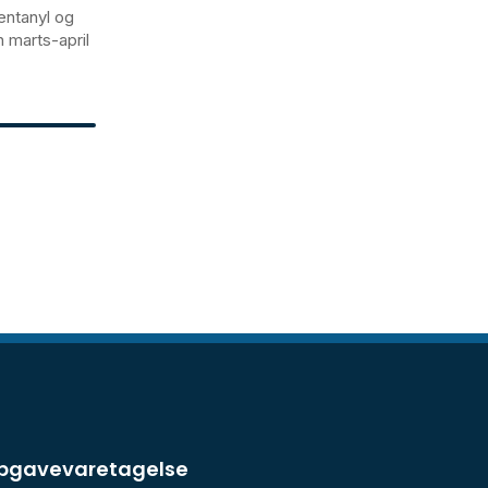
entanyl og
 marts-april
opgavevaretagelse