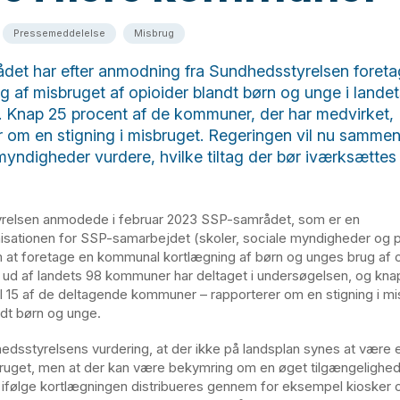
Pressemeddelelse
Misbrug
et har efter anmodning fra Sundhedsstyrelsen foreta
g af misbruget af opioider blandt børn og unge i landet
 Knap 25 procent af de kommuner, der har medvirket,
r om en stigning i misbruget. Regeringen vil nu samme
myndigheder vurdere, hvilke tiltag der bør iværksættes
relsen anmodede i februar 2023 SSP-samrådet, som er en
isationen for SSP-samarbejdet (skoler, sociale myndigheder og pol
at foretage en kommunal kortlægning af børn og unges brug af op
ud af landets 98 kommuner har deltaget i undersøgelsen, og kna
il 15 af de deltagende kommuner – rapporterer om en stigning i mi
ndt børn og unge.
edsstyrelsens vurdering, at der ikke på landsplan synes at være e
ruget, men at der kan være bekymring om en øget tilgængelighed a
r ifølge kortlægningen distribueres gennem for eksempel kiosker 