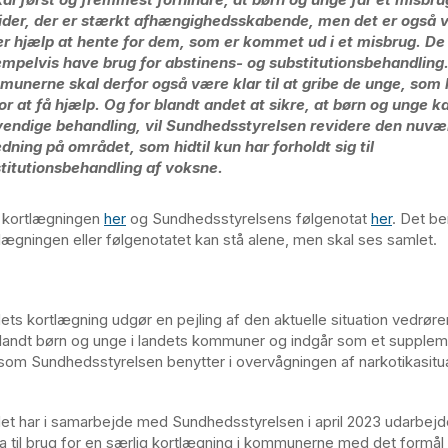
ider, der er stærkt afhængighedsskabende, men det er også vi
er hjælp at hente for dem, som er kommet ud i et misbrug. De
mpelvis have brug for abstinens- og substitutionsbehandling
unerne skal derfor også være klar til at gribe de unge, som
for at få hjælp. Og for blandt andet at sikre, at børn og unge k
endige behandling, vil Sundhedsstyrelsen revidere den nuv
edning på området, som hidtil kun har forholdt sig til
titutionsbehandling af voksne.
e kortlægningen
her
og Sundhedsstyrelsens følgenotat
her
. Det b
lægningen eller følgenotatet kan stå alene, men skal ses samlet.
s kortlægning udgør en pejling af den aktuelle situation vedrør
blandt børn og unge i landets kommuner og indgår som et suppleme
 som Sundhedsstyrelsen benytter i overvågningen af narkotikasitua
 har i samarbejde med Sundhedsstyrelsen i april 2023 udarbejd
til brug for en særlig kortlægning i kommunerne med det formål 