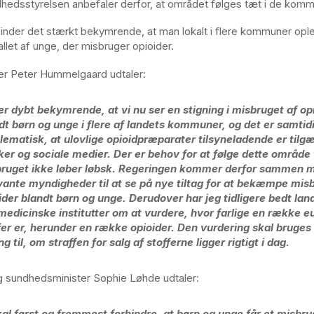
hedsstyrelsen anbefaler derfor, at området følges tæt i de komm
inder det stærkt bekymrende, at man lokalt i flere kommuner opl
tallet af unge, der misbruger opioider.
ter Peter Hummelgaard udtaler:
er dybt bekymrende, at vi nu ser en stigning i misbruget af op
dt børn og unge i flere af landets kommuner, og det er samtid
lematisk, at ulovlige opioidpræparater tilsyneladende er tilg
ker og sociale medier. Der er behov for at følge dette område 
ruget ikke løber løbsk. Regeringen kommer derfor sammen 
vante myndigheder til at se på nye tiltag for at bekæmpe mis
ider blandt børn og unge. Derudover har jeg tidligere bedt lan
medicinske institutter om at vurdere, hvor farlige en række e
fer er, herunder en række opioider. Den vurdering skal bruges t
ing til, om straffen for salg af stofferne ligger rigtigt i dag.
g sundhedsminister Sophie Løhde udtaler:
kal først og fremmest forhindre, at børn og unge får et misbru