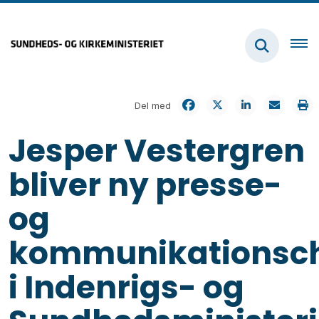
Del med
Jesper Vestergren
bliver ny presse-
og
kommunikationsc
i Indenrigs- og