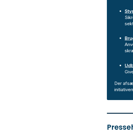
Sty
Sikr
sekt
Bru
Anve
skræ
Udb
Give
Der afsæt
initiative
Presse