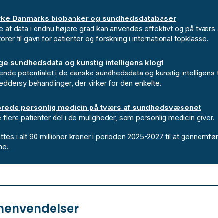
rke Danmarks biobanker og sundhedsdatabaser
e at data i endnu højere grad kan anvendes effektivt og på tværs 
orer til gavn for patienter og forskning i international topklasse.
ge sundhedsdata og kunstig intelligens klogt
nde potentialet i de danske sundhedsdata og kunstig intelligens ti
ddersy behandlinger, der virker for den enkelte.
rede personlig medicin på tværs af sundhedsvæsenet
 flere patienter del i de muligheder, som personlig medicin giver.
tes i alt 90 millioner kroner i perioden 2025-2027 til at gennemfø
rne.
henvendelser