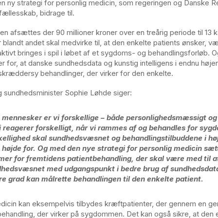
en ny strategi for personlig medicin, som regeringen og Danske R
fællesskab, bidrage til.
n afsættes der 90 millioner kroner over en treårig periode til 13 
der blandt andet skal medvirke til, at den enkelte patients ønsker, v
 aktivt bringes i spil i løbet af et sygdoms- og behandlingsforløb.
 for, at danske sundhedsdata og kunstig intelligens i endnu høje
 skræddersy behandlinger, der virker for den enkelte.
g sundhedsminister Sophie Løhde siger:
mennesker er vi forskellige – både personlighedsmæssigt og
i reagerer forskelligt, når vi rammes af og behandles for syg
kellighed skal sundhedsvæsnet og behandlingstilbuddene i hø
 højde for. Og med den nye strategi for personlig medicin sætt
er for fremtidens patientbehandling, der skal være med til at
hedsvæsnet med udgangspunkt i bedre brug af sundhedsdata
re grad kan målrette behandlingen til den enkelte patient.
dicin kan eksempelvis tilbydes kræftpatienter, der gennem en ge
ehandling, der virker på sygdommen. Det kan også sikre, at den 