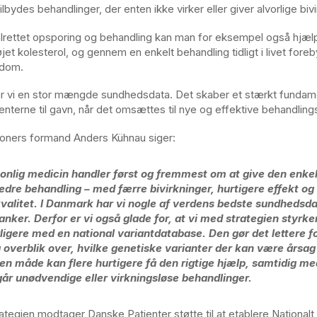
tilbydes behandlinger, der enten ikke virker eller giver alvorlige bivi
lrettet opsporing og behandling kan man for eksempel også hjæ
øjet kolesterol, og gennem en enkelt behandling tidligt i livet fore
gdom.
r vi en stor mængde sundhedsdata. Det skaber et stærkt fundam
nterne til gavn, når det omsættes til nye og effektive behandling
oners formand Anders Kühnau siger:
onlig medicin handler først og fremmest om at give den enkel
edre behandling – med færre bivirkninger, hurtigere effekt og
kvalitet. I Danmark har vi nogle af verdens bedste sundhedsd
anker. Derfor er vi også glade for, at vi med strategien styrk
ligere med en national variantdatabase. Den gør det lettere fo
å overblik over, hvilke genetiske varianter der kan være årsag
en måde kan flere hurtigere få den rigtige hjælp, samtidig med
år unødvendige eller virkningsløse behandlinger.
ategien modtager Danske Patienter støtte til at etablere Nationalt