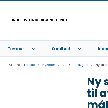
Temaer
Sundhed
Inde
Du er her:
Forside
Nyheder
2025
august
Ny strat
Ny 
til 
mål