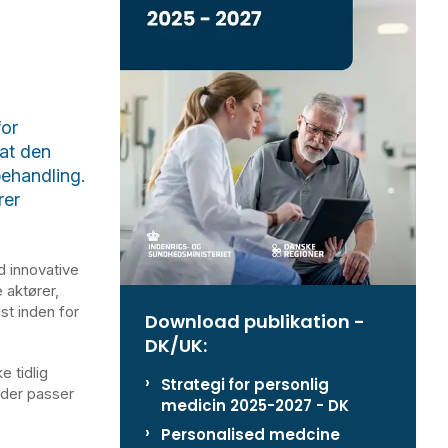
for
 at den
ehandling.
rer
d innovative
 aktører,
st inden for
Download publikation -
DK/UK:
e tidlig
Strategi for personlig
 der passer
medicin 2025-2027 - DK
Personalised medcine