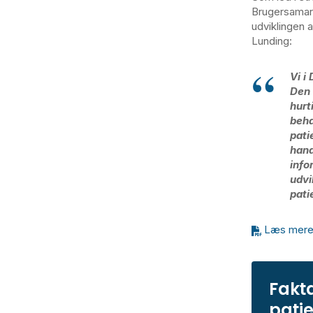
Brugersamarb
udviklingen 
Lunding:
Vi i
Den 
hurt
beha
pati
hand
info
udvi
pati
Læs mere o
Fakta
patie