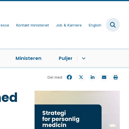
resse
Kontakt ministeriet
Job & Karriere
English
Ministeren
Puljer
Del med
med