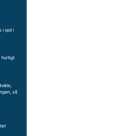
i spil i
hurtigt
vikle,
ingen, så
tet