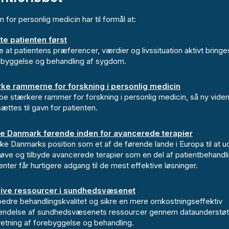
n for personlig medicin har til formål at:
te patienten først
e at patientens præferencer, værdier og livssituation aktivt bringes 
ebyggelse og behandling af sygdom.
rke rammerne for forskning i personlig medicin
e stærkere rammer for forskning i personlig medicin, så ny viden 
ttes til gavn for patienten.
e Danmark førende inden for avancerede terapier
ke Danmarks position som et af de førende lande i Europa til at ud
røve og tilbyde avancerede terapier som en del af patientbehandl
enter får hurtigere adgang til de mest effektive løsninger.
give ressourcer i sundhedsvæsenet
bedre behandlingskvalitet og sikre en mere omkostningseffektiv
endelse af sundhedsvæsenets ressourcer gennem dataunderstøt
retning af forebyggelse og behandling.