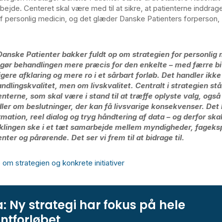
ejde. Centeret skal være med til at sikre, at patienterne inddrage
af personlig medicin, og det glæder Danske Patienters forperson,
 Danske Patienter bakker fuldt op om strategien for personlig 
gør behandlingen mere præcis for den enkelte – med færre bi
igere afklaring og mere ro i et sårbart forløb. Det handler ikk
ndlingskvalitet, men om livskvalitet. Centralt i strategien stå
enterne, som skal være i stand til at træffe oplyste valg, også
ler om beslutninger, der kan få livsvarige konsekvenser. Det
rmation, reel dialog og tryg håndtering af data – og derfor ska
klingen ske i et tæt samarbejde mellem myndigheder, fageksp
enter og pårørende. Det ser vi frem til at bidrage til.
m strategien og konkrete initiativer
: Ny strategi har fokus på hele
ntforløbet