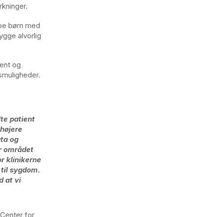
rkninger.
lpe børn med
bygge alvorlig
ent og
smuligheder.
te patient
 højere
ata og
er området
r klinikerne
 til sygdom.
 at vi
 Center for