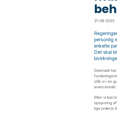
beh
31-08-2025
Regeringen
personlig m
enkelte pa
Det skal b
bivirkning
Danmark har 
forskningsmil
står vi i en 
avancerede t
Men vi kan bl
opsporing af
lige præcis t