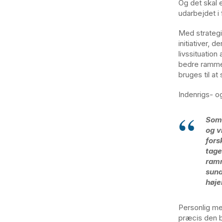
Og det skal 
udarbejdet i 
Med strategie
initiativer, 
livssituation
bedre rammer
bruges til at
Indenrigs- o
Som 
og v
fors
tage
ramm
sund
høje
Personlig me
præcis den b