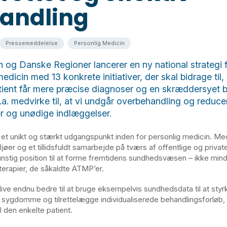
andling
Pressemeddelelse
Personlig Medicin
 og Danske Regioner lancerer en ny national strategi 
edicin med 13 konkrete initiativer, der skal bidrage til,
tient får mere præcise diagnoser og en skræddersyet b
l.a. medvirke til, at vi undgår overbehandling og reduce
er og unødige indlæggelser.
et unikt og stærkt udgangspunkt inden for personlig medicin. Me
jøer og et tillidsfuldt samarbejde på tværs af offentlige og private
gunstig position til at forme fremtidens sundhedsvæsen – ikke mind
erapier, de såkaldte ATMP’er.
ive endnu bedre til at bruge eksempelvis sundhedsdata til at styrk
 sygdomme og tilrettelægge individualiserede behandlingsforløb,
il den enkelte patient.