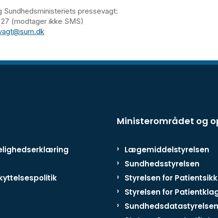
g Sundhedsministeriets pressevagt:
47 27 (modtager ikke SMS)
vagt@sum.dk
Ministerområdet og 
lighedserklæring
Lægemiddelstyrelsen
Sundhedsstyrelsen
yttelsespolitik
Styrelsen for Patientsik
Styrelsen for Patientkla
Sundhedsdatastyrelse