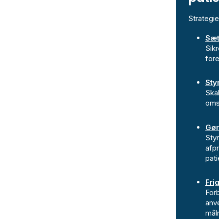
Strategie
Sæt
Sikr
for
Sty
Skab
omsæ
Gør
Styr
afp
pati
Fri
For
anv
mål