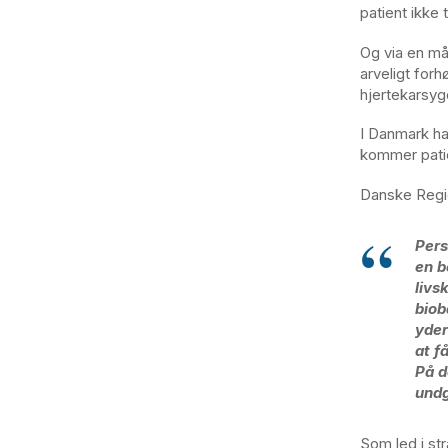
patient ikke 
Og via en må
arveligt forh
hjertekarsy
I Danmark ha
kommer patie
Danske Regi
Pers
en b
livs
biob
yder
at f
På d
undg
Som led i str