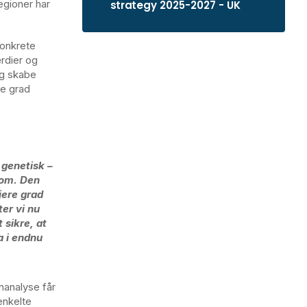
egioner har
strategy 2025-2027 - UK
konkrete
ærdier og
 Og skabe
re grad
 genetisk –
dom. Den
jere grad
er vi nu
 sikre, at
 i endnu
nanalyse får
enkelte