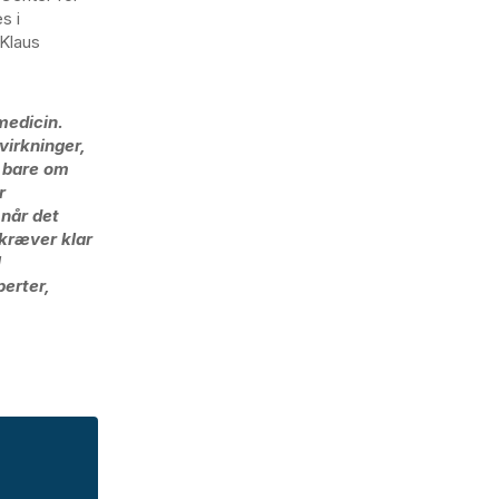
s i
 Klaus
medicin.
virkninger,
e bare om
r
 når det
 kræver klar
l
erter,