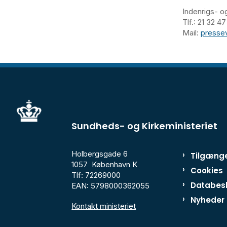
Indenrigs- o
Tlf.: 21 32 
Mail:
presse
Sundheds- og Kirkeministeriet
Holbergsgade 6
Tilgænge
1057 København K
Cookies
Tlf: 72269000
Databesk
EAN: 5798000362055
Nyheder
Kontakt ministeriet