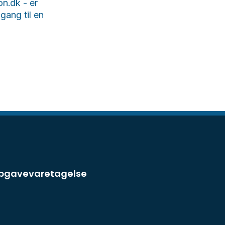
on.dk - er
gang til en
opgavevaretagelse