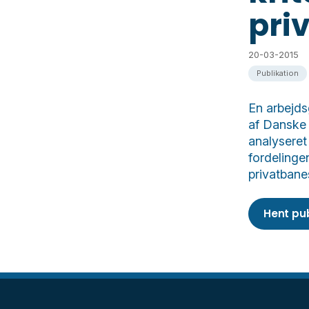
pri
20-03-2015
Publikation
En arbejds
af Danske 
analyseret
fordelinge
privatbane
Hent pu