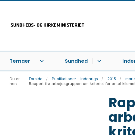
Temaer
Sundhed
Inde
Du er
Forside
Publikationer - Indenrigs
2015
mart
her:
Rapport fra arbejdsgruppen om kriteriet for antal kilom
Rap
arb
krit