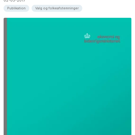
Publikation
Valg og folkeafstemninger