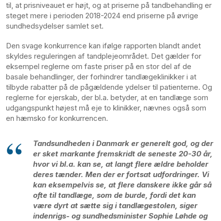
til, at prisniveauet er højt, og at priserne på tandbehandling er
steget mere i perioden 2018-2024 end priserne på øvrige
sundhedsydelser samlet set.
Den svage konkurrence kan ifølge rapporten blandt andet
skyldes reguleringen af tandplejeområdet. Det gælder for
eksempel reglerne om faste priser på en stor del af de
basale behandlinger, der forhindrer tandlægeklinikker i at
tilbyde rabatter på de pågældende ydelser til patienterne. Og
reglerne for ejerskab, der bl.a. betyder, at en tandlæge som
udgangspunkt højest må eje to klinikker, nævnes også som
en hæmsko for konkurrencen.
Tandsundheden i Danmark er generelt god, og der
er sket markante fremskridt de seneste 20-30 år,
hvor vi bl.a. kan se, at langt flere ældre beholder
deres tænder. Men der er fortsat udfordringer. Vi
kan eksempelvis se, at flere danskere ikke går så
ofte til tandlæge, som de burde, fordi det kan
være dyrt at sætte sig i tandlægestolen, siger
indenrigs- og sundhedsminister Sophie Løhde og