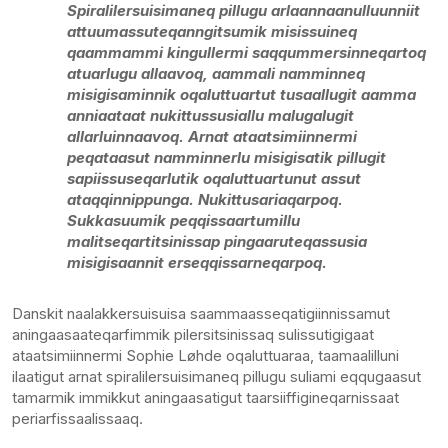
Spiralilersuisimaneq pillugu arlaannaanulluunniit
attuumassuteqanngitsumik misissuineq
qaammammi kingullermi saqqummersinneqartoq
atuarlugu allaavoq, aammali namminneq
misigisaminnik oqaluttuartut tusaallugit aamma
anniaataat nukittussusiallu malugalugit
allarluinnaavoq. Arnat ataatsimiinnermi
peqataasut namminnerlu misigisatik pillugit
sapiissuseqarlutik oqaluttuartunut assut
ataqqinnippunga. Nukittusariaqarpoq.
Sukkasuumik peqqissaartumillu
malitseqartitsinissap pingaaruteqassusia
misigisaannit erseqqissarneqarpoq.
Danskit naalakkersuisuisa saammaasseqatigiinnissamut
aningaasaateqarfimmik pilersitsinissaq sulissutigigaat
ataatsimiinnermi Sophie Løhde oqaluttuaraa, taamaalilluni
ilaatigut arnat spiralilersuisimaneq pillugu suliami eqqugaasut
tamarmik immikkut aningaasatigut taarsiiffigineqarnissaat
periarfissaalissaaq.