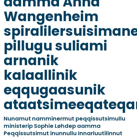
aamma Anna
Wangenheim
spiralilersuisiman
pillugu suliami
arnanik
kalaallinik
eqqugaasunik
ataatsimeeqateqa
Nunamut namminermut peqqissutsimullu
ministerip Sophie Løhdep aamma
Peqqissutsimut inunnullu Innarluutilinnut