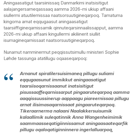
Aningaasatigut taarsiinissaq Danmarkimi inatsisitigut
aalajangersarneqassaaq aamma 2026-mi ukiup affaani
siullermi atuutilernissaa naatsorsuutigineqarpoq. Tamatuma
kingorna arnat eqqugaasut aningaasatigut
taarsiiffigineqarnissamik qinnuteqarsinnaalissapput, aamma
2026-mi ukiup affaani kingullermi akiliinerit siulliit
isumagineqarnissaat naatsorsuutigineqarpoq.
Nunamut namminermut peqqissutsimullu ministeri Sophie
Løhde tassunga atatillugu oqaaseqarpoq:
Arnanut spiralilersuisimaneq pillugu suliami
eqqugaasunut immikkut aningaasatigut
taarsiisoqarnissaanut inatsisitigut
pisussaaffeqarnissarput pingaaruteqarpoq aamma
aaqqissuussinerup aappaagu piareernissaa pillugu
arnat ilisimasaqarnissaat pingaaruteqarpoq.
Tikeraarnerma nalaani Naalakkersuisumik
kalaallimik suleqatinnik Anna Wangenheimimik
saammaasseqatigiinnissamut aningaasaateqarfik
pillugu oqaloqatiginninnera ingerlalluarpoq,