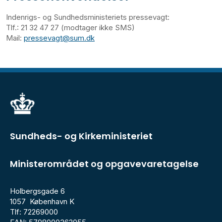
Indenrigs- og Sundhedsministeriets pressevagt:
Tlf.: 21 32 47 27 (modtager ikke SMS)
Mail:
pressevagt@sum.dk
Sundheds- og Kirkeministeriet
Ministerområdet og opgavevaretagelse
Holbergsgade 6
1057 København K
Tlf: 72269000