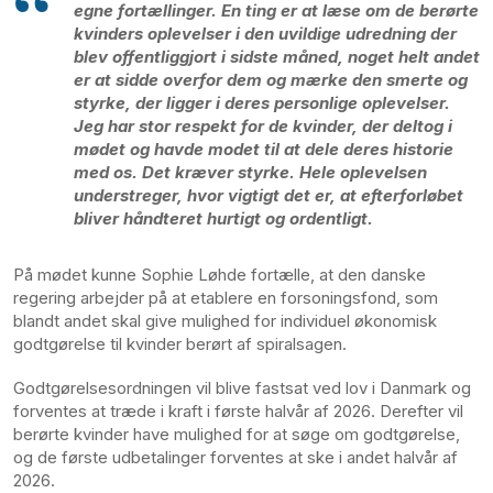
egne fortællinger. En ting er at læse om de berørte
kvinders oplevelser i den uvildige udredning der
blev offentliggjort i sidste måned, noget helt andet
er at sidde overfor dem og mærke den smerte og
styrke, der ligger i deres personlige oplevelser.
Jeg har stor respekt for de kvinder, der deltog i
mødet og havde modet til at dele deres historie
med os. Det kræver styrke. Hele oplevelsen
understreger, hvor vigtigt det er, at efterforløbet
bliver håndteret hurtigt og ordentligt.
På mødet kunne Sophie Løhde fortælle, at den danske
regering arbejder på at etablere en forsoningsfond, som
blandt andet skal give mulighed for individuel økonomisk
godtgørelse til kvinder berørt af spiralsagen.
Godtgørelsesordningen vil blive fastsat ved lov i Danmark og
forventes at træde i kraft i første halvår af 2026. Derefter vil
berørte kvinder have mulighed for at søge om godtgørelse,
og de første udbetalinger forventes at ske i andet halvår af
2026.