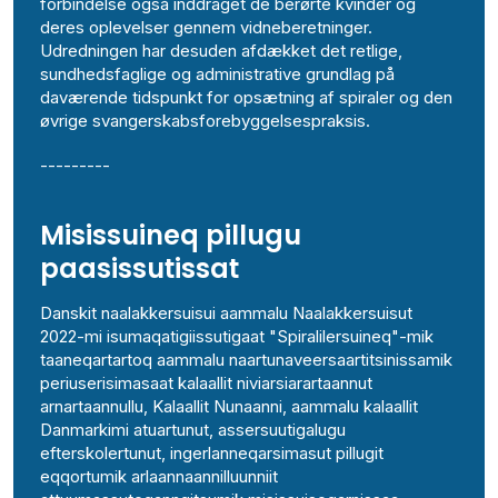
forbindelse også inddraget de berørte kvinder og
deres oplevelser gennem vidneberetninger.
Udredningen har desuden afdækket det retlige,
sundhedsfaglige og administrative grundlag på
daværende tidspunkt for opsætning af spiraler og den
øvrige svangerskabsforebyggelsespraksis.
---------
Misissuineq pillugu
paasissutissat
Danskit naalakkersuisui aammalu Naalakkersuisut
2022-mi isumaqatigiissutigaat "Spiralilersuineq"-mik
taaneqartartoq aammalu naartunaveersaartitsinissamik
periuserisimasaat kalaallit niviarsiarartaannut
arnartaannullu, Kalaallit Nunaanni, aammalu kalaallit
Danmarkimi atuartunut, assersuutigalugu
efterskolertunut, ingerlanneqarsimasut pillugit
eqqortumik arlaannaannilluunniit