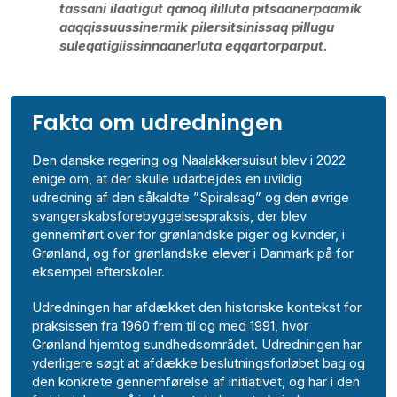
tassani ilaatigut qanoq ililluta pitsaanerpaamik
aaqqissuussinermik pilersitsinissaq pillugu
suleqatigiissinnaanerluta eqqartorparput.
Fakta om udredningen
Den danske regering og Naalakkersuisut blev i 2022
enige om, at der skulle udarbejdes en uvildig
udredning af den såkaldte ”Spiralsag” og den øvrige
svangerskabsforebyggelsespraksis, der blev
gennemført over for grønlandske piger og kvinder, i
Grønland, og for grønlandske elever i Danmark på for
eksempel efterskoler.
Udredningen har afdækket den historiske kontekst for
praksissen fra 1960 frem til og med 1991, hvor
Grønland hjemtog sundhedsområdet. Udredningen har
yderligere søgt at afdække beslutningsforløbet bag og
den konkrete gennemførelse af initiativet, og har i den