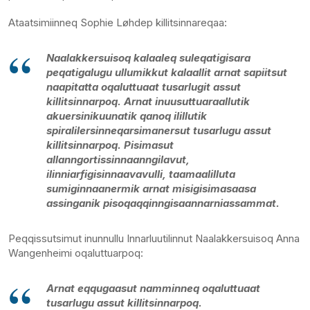
Ataatsimiinneq Sophie Løhdep killitsinnareqaa:
Naalakkersuisoq kalaaleq suleqatigisara
peqatigalugu ullumikkut kalaallit arnat sapiitsut
naapitatta oqaluttuaat tusarlugit assut
killitsinnarpoq. Arnat inuusuttuaraallutik
akuersinikuunatik qanoq ilillutik
spiralilersinneqarsimanersut tusarlugu assut
killitsinnarpoq. Pisimasut
allanngortissinnaanngilavut,
ilinniarfigisinnaavavulli, taamaalilluta
sumiginnaanermik arnat misigisimasaasa
assinganik pisoqaqqinngisaannarniassammat.
Peqqissutsimut inunnullu Innarluutilinnut Naalakkersuisoq Anna
Wangenheimi oqaluttuarpoq:
Arnat eqqugaasut namminneq oqaluttuaat
tusarlugu assut killitsinnarpoq.