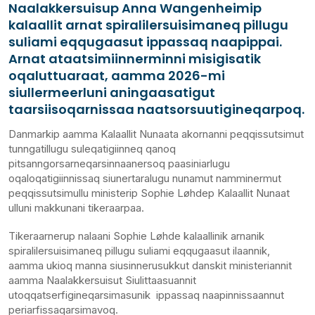
Naalakkersuisup Anna Wangenheimip
kalaallit arnat spiralilersuisimaneq pillugu
suliami eqqugaasut ippassaq naapippai.
Arnat ataatsimiinnerminni misigisatik
oqaluttuaraat, aamma 2026-mi
siullermeerluni aningaasatigut
taarsiisoqarnissaa naatsorsuutigineqarpoq.
Danmarkip aamma Kalaallit Nunaata akornanni peqqissutsimut
tunngatillugu suleqatigiinneq qanoq
pitsanngorsarneqarsinnaanersoq paasiniarlugu
oqaloqatigiinnissaq siunertaralugu nunamut namminermut
peqqissutsimullu ministerip Sophie Løhdep Kalaallit Nunaat
ulluni makkunani tikeraarpaa.
Tikeraarnerup nalaani Sophie Løhde kalaallinik arnanik
spiralilersuisimaneq pillugu suliami eqqugaasut ilaannik,
aamma ukioq manna siusinnerusukkut danskit ministeriannit
aamma Naalakkersuisut Siulittaasuannit
utoqqatserfigineqarsimasunik ippassaq naapinnissaannut
periarfissaqarsimavoq.