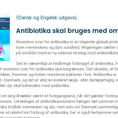
(Dansk og Engelsk udgave).
Antibiotika skal bruges med o
Resistens over for antibiotika er et stigende globalt pro
truer menneskers og dyrs sundhed. Regeringen sætter d
på området med en ny national strategi mod antibiotikare
Det er væsentligt at nedbringe forbruget af antibiotika, h
f resistens over for antibiotika skal begrænses. Det skyldes, at f
dvikler, fremmer og holder resistente bakterier i live. Antibiotika er
t i Danmark, og det er altid en konkret læge- eller dyrlægefaglig 
ler dyr skal behandles med antibiotika.
i en lang årrække været et foregangsland, når det gælder foreby
esistens. Udviklingen af antibiotikaresistens hænger tæt sammen 
iotika til både mennesker og dyr, men selv om Danmark sammenli
ar et relativt lavt forbrug af antibiotika, har vi også herhjemme se
 af resistente bakterier.