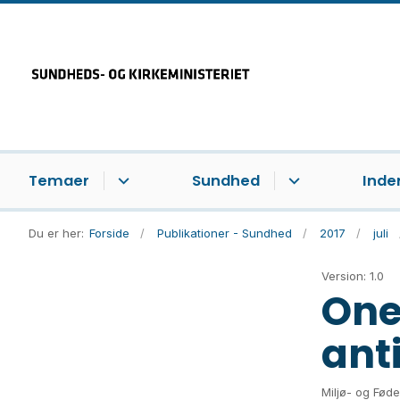
Temaer
Sundhed
Inde
Du er her:
Forside
Publikationer - Sundhed
2017
juli
Version: 1.0
One
ant
Miljø- og Fød