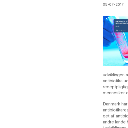
05-07-2017
udviklingen a
antibiotika u
receptpligtig
mennesker el
Danmark har 
antibiotikar
get af antib
andre lande h
i udviklingen