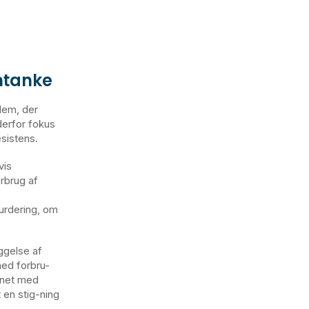
mtanke
blem, der
erfor fokus
sistens.
vis
orbrug af
vurdering, om
ggelse af
med forbru-
gnet med
t en stig-ning