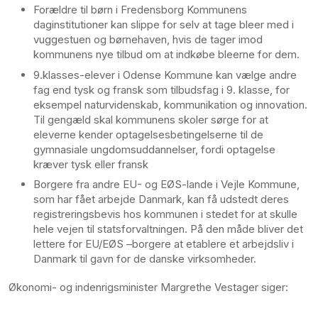
Forældre til børn i Fredensborg Kommunens
daginstitutioner kan slippe for selv at tage bleer med i
vuggestuen og børnehaven, hvis de tager imod
kommunens nye tilbud om at indkøbe bleerne for dem.
9.klasses-elever i Odense Kommune kan vælge andre
fag end tysk og fransk som tilbudsfag i 9. klasse, for
eksempel naturvidenskab, kommunikation og innovation.
Til gengæld skal kommunens skoler sørge for at
eleverne kender optagelsesbetingelserne til de
gymnasiale ungdomsuddannelser, fordi optagelse
kræver tysk eller fransk
Borgere fra andre EU- og EØS-lande i Vejle Kommune,
som har fået arbejde Danmark, kan få udstedt deres
registreringsbevis hos kommunen i stedet for at skulle
hele vejen til statsforvaltningen. På den måde bliver det
lettere for EU/EØS –borgere at etablere et arbejdsliv i
Danmark til gavn for de danske virksomheder.
Økonomi- og indenrigsminister Margrethe Vestager siger: