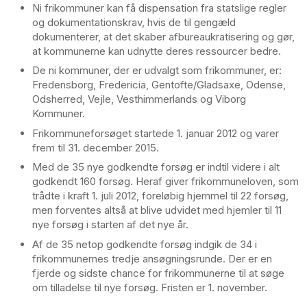
Ni frikommuner kan få dispensation fra statslige regler
og dokumentationskrav, hvis de til gengæld
dokumenterer, at det skaber afbureaukratisering og gør,
at kommunerne kan udnytte deres ressourcer bedre.
De ni kommuner, der er udvalgt som frikommuner, er:
Fredensborg, Fredericia, Gentofte/Gladsaxe, Odense,
Odsherred, Vejle, Vesthimmerlands og Viborg
Kommuner.
Frikommuneforsøget startede 1. januar 2012 og varer
frem til 31. december 2015.
Med de 35 nye godkendte forsøg er indtil videre i alt
godkendt 160 forsøg. Heraf giver frikommuneloven, som
trådte i kraft 1. juli 2012, foreløbig hjemmel til 22 forsøg,
men forventes altså at blive udvidet med hjemler til 11
nye forsøg i starten af det nye år.
Af de 35 netop godkendte forsøg indgik de 34 i
frikommunernes tredje ansøgningsrunde. Der er en
fjerde og sidste chance for frikommunerne til at søge
om tilladelse til nye forsøg. Fristen er 1. november.