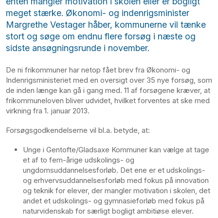
enten mangler motivation i skolen eller er bogligt
meget stærke. Økonomi- og indenrigsminister
Margrethe Vestager håber, kommunerne vil tænke
stort og søge om endnu flere forsøg i næste og
sidste ansøgningsrunde i november.
De ni frikommuner har netop fået brev fra Økonomi- og
Indenrigsministeriet med en oversigt over 35 nye forsøg, som
de inden længe kan gå i gang med. 11 af forsøgene kræver, at
frikommuneloven bliver udvidet, hvilket forventes at ske med
virkning fra 1. januar 2013.
Forsøgsgodkendelserne vil bl.a. betyde, at:
Unge i Gentofte/Gladsaxe Kommuner kan vælge at tage
et af to fem-årige udskolings- og
ungdomsuddannelsesforløb. Det ene er et udskolings-
og erhvervsuddannelsesforløb med fokus på innovation
og teknik for elever, der mangler motivation i skolen, det
andet et udskolings- og gymnasieforløb med fokus på
naturvidenskab for særligt bogligt ambitiøse elever.