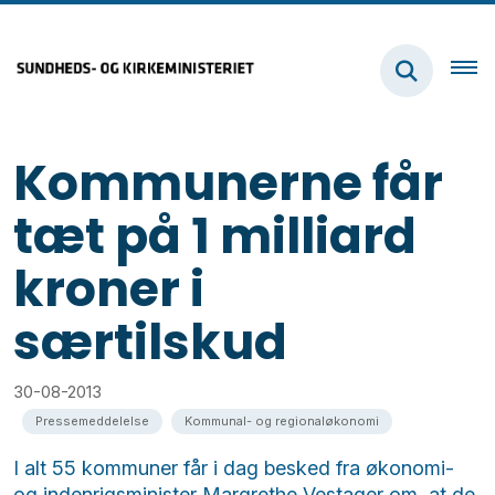
Kommunerne får
tæt på 1 milliard
kroner i
særtilskud
30-08-2013
Pressemeddelelse
Kommunal- og regionaløkonomi
I alt 55 kommuner får i dag besked fra økonomi-
og indenrigsminister Margrethe Vestager om, at de