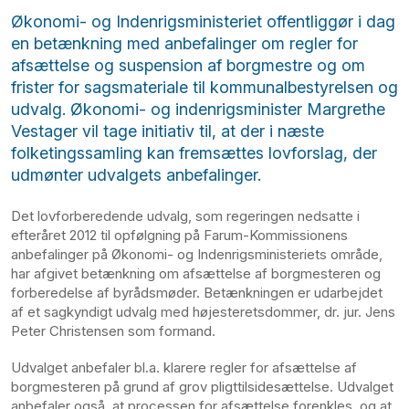
Økonomi- og Indenrigsministeriet offentliggør i dag
en betænkning med anbefalinger om regler for
afsættelse og suspension af borgmestre og om
frister for sagsmateriale til kommunalbestyrelsen og
udvalg. Økonomi- og indenrigsminister Margrethe
Vestager vil tage initiativ til, at der i næste
folketingssamling kan fremsættes lovforslag, der
udmønter udvalgets anbefalinger.
Det lovforberedende udvalg, som regeringen nedsatte i
efteråret 2012 til opfølgning på Farum-Kommissionens
anbefalinger på Økonomi- og Indenrigsministeriets område,
har afgivet betænkning om afsættelse af borgmesteren og
forberedelse af byrådsmøder. Betænkningen er udarbejdet
af et sagkyndigt udvalg med højesteretsdommer, dr. jur. Jens
Peter Christensen som formand.
Udvalget anbefaler bl.a. klarere regler for afsættelse af
borgmesteren på grund af grov pligttilsidesættelse. Udvalget
anbefaler også, at processen for afsættelse forenkles, og at