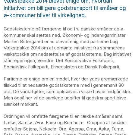
Vækstpakke 2014 blevet enige om, hvordan
initiativet om billigere godstransport til småøer og
ø-kommuner bliver til virkelighed.
Godstaksterne på færgerne til og fra danske småøer og ø-
kommuner skal sættes ned. Økonomi- og indenrigsminister
Morten Østergaard er nu blevet enig med partierne bag
Vækstpakke 2014 om at udmønte initiativet fra sommerens
vækstpakke om nedsættelse af godstaksterne. Bag initiativet
står regeringen, Venstre, Det Konservative Folkeparti,
Socialistisk Folkeparti, Enhedslisten og Dansk Folkeparti.
Partierne er enige om en model, hvor der ydes øremærkede
tilskud til at nedsætte godstaksterne med i gennemsnit 80
pct. De vareafgifter, som opkræves i visse havne, indgår ikke.
Men også her vil de samlede udgifter til godstransport blive
sænket markant.
Ordningen vil omfatte færgerne til en række småøer samt
Læsø, Samsø, Ærø, Fanø og Bornholm. Gruppen af småøer
omfatter Sejerø, Nekselø, Orø, Agersø, Omø, Askø, Femø,