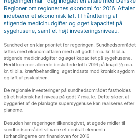
Regeringen har i dag indgået en aftale med Danske
Regioner om regionernes økonomi for 2016. Aftalen
indebærer et økonomisk løft til håndtering af
stigende medicinudgifter og øget kapacitet på
sygehusene, samt et højt investeringsniveau.
Sundhed er en klar prioritet for regeringen. Sundhedsområdet
løftes med økonomiaftalen med i alt godt 1 mia. kr. til bl.a.
stigende medicinudgifter og øget kapacitet på sygehusene.
Hertil kommer allerede besluttede løft i 2016 på knapt ½ mia.
kr. til bl.a. kræftbehandling, øget indsats mod kronisk sygdom
og løft af psykiatrien.
De regionale investeringer på sundhedsområdet fastholdes
på et historisk højt niveau på godt 7 mia. kr. Dette sikrer, at
byggeriet af de planlagte supersygehuse kan realiseres efter
planerne.
Desuden har regeringen tilkendegivet, at øgede midler til
sundhedsområdet vil være et centralt element i
forhandlingerne om finansloven for 2016.