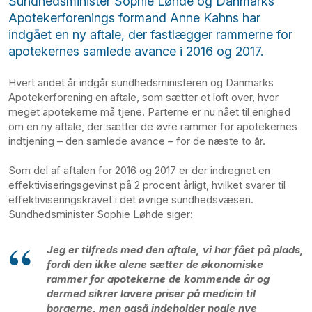
Sundhedsminister Sophie Løhde og Danmarks
Apotekerforenings formand Anne Kahns har
indgået en ny aftale, der fastlægger rammerne for
apotekernes samlede avance i 2016 og 2017.
Hvert andet år indgår sundhedsministeren og Danmarks
Apotekerforening en aftale, som sætter et loft over, hvor
meget apotekerne må tjene. Parterne er nu nået til enighed
om en ny aftale, der sætter de øvre rammer for apotekernes
indtjening – den samlede avance – for de næste to år.
Som del af aftalen for 2016 og 2017 er der indregnet en
effektiviseringsgevinst på 2 procent årligt, hvilket svarer til
effektiviseringskravet i det øvrige sundhedsvæsen.
Sundhedsminister Sophie Løhde siger:
Jeg er tilfreds med den aftale, vi har fået på plads,
fordi den ikke alene sætter de økonomiske
rammer for apotekerne de kommende år og
dermed sikrer lavere priser på medicin til
borgerne, men også indeholder nogle nye