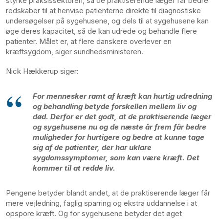
styrke praksissektoren, så de praktiserende læger får bedre
redskaber til at henvise patienterne direkte til diagnostiske
undersøgelser på sygehusene, og dels til at sygehusene kan
øge deres kapacitet, så de kan udrede og behandle flere
patienter. Målet er, at flere danskere overlever en
kræftsygdom, siger sundhedsministeren.
Nick Hækkerup siger:
For mennesker ramt af kræft kan hurtig udredning
og behandling betyde forskellen mellem liv og
død. Derfor er det godt, at de praktiserende læger
og sygehusene nu og de næste år frem får bedre
muligheder for hurtigere og bedre at kunne tage
sig af de patienter, der har uklare
sygdomssymptomer, som kan være kræft. Det
kommer til at redde liv.
Pengene betyder blandt andet, at de praktiserende læger får
mere vejledning, faglig sparring og ekstra uddannelse i at
opspore kræft. Og for sygehusene betyder det øget