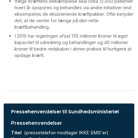
Ifølge Kræftens Bekæmpelse skal cirka 12.000 patienter
hvert år opspores og behandles via andre initiativer end
eksempelvis de eksisterende kræftpakker. Ofte betyder
det, at de venter for længe på den rette
kræftbehandling.
I 2015 har regeringen afsat 135 millioner kroner til øget
kapacitet til udredning og behandlinger og 40 millioner
kroner til bedre redskaber i almen praksis til hurtigere at
opdage kræft.
Pressehenvendelser til Sundhedsministeriet
Pressehenvendelser
Titel
(pressetelefon modtager IKKE SMS'er)