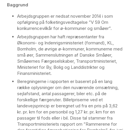
Baggrund
Arbejdsgruppen er nedsat november 2014 i som
opfølgning på folketingsvedtagelse ”V 59 Om
konkurrencevilkår for ø-kommuner og småøer”.
Arbejdsgruppen har haft repræsentanter fra
Økonomi- og Indenrigsministeriet (formand), KL,
Bornholm, de øvrige ø-kommuner, kommunerne med
små øer, Sammenslutningen af Danske Småøer,
Småøernes Færgeselskaber, Transportministeriet,
Ministeriet for By, Bolig og Landdistrikter og
Finansministeriet.
Beregningerne i rapporten er baseret på en lang
række oplysninger om den nuværende omsætning,
sejlafstand, antal passagerer, biler etc. på de
forskellige færgeruter. Billetpriserne ved et
landevejsprincip er beregnet ud fra en pris på 3,62
kr. pr. km for en personbil og 1,27 kr. pr. km for en
passager til fods eller i bil. Disse tal stammer fra
Transportministeriets rapport om ”Rammerene for