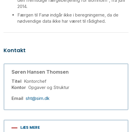
den fremtidige færgebetjening for Bornholm”, fra juni
2014.
Færgen til Fanø indgår ikke i beregningerne, da de
nødvendige data ikke har været til rådighed.
Kontakt
Søren Hansen Thomsen
Titel
Kontorchef
Kontor
Opgaver og Struktur
Email
sht@sim.dk
LÆS MERE