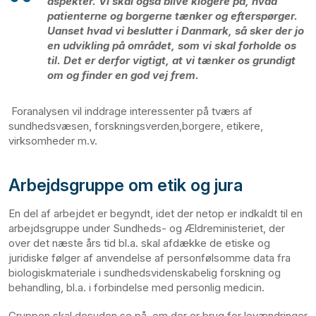
aspekter. Vi skal også blive klogere på, hvad
patienterne og borgerne tænker og efterspørger.
Uanset hvad vi beslutter i Danmark, så sker der jo
en udvikling på området, som vi skal forholde os
til. Det er derfor vigtigt, at vi tænker os grundigt
om og finder en god vej frem.
Foranalysen vil inddrage interessenter på tværs af
sundhedsvæsen, forskningsverden,borgere, etikere,
virksomheder m.v.
Arbejdsgruppe om etik og jura
En del af arbejdet er begyndt, idet der netop er indkaldt til en
arbejdsgruppe under Sundheds- og Ældreministeriet, der
over det næste års tid bl.a. skal afdække de etiske og
juridiske følger af anvendelse af personfølsomme data fra
biologiskmateriale i sundhedsvidenskabelig forskning og
behandling, bl.a. i forbindelse med personlig medicin.
Gruppen skal desuden se på, om der er brug for lovændringer