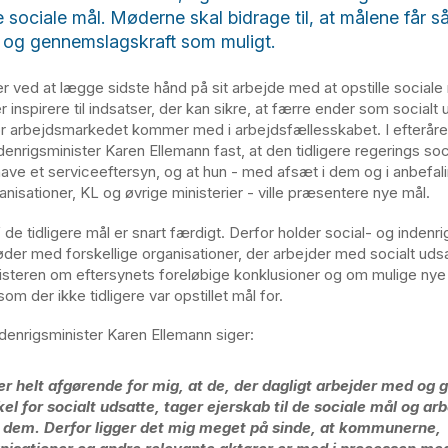
ociale mål. Møderne skal bidrage til, at målene får s
 og gennemslagskraft som muligt.
r ved at lægge sidste hånd på sit arbejde med at opstille sociale
 inspirere til indsatser, der kan sikre, at færre ender som socialt 
or arbejdsmarkedet kommer med i arbejdsfællesskabet. I efteråre
denrigsminister Karen Ellemann fast, at den tidligere regerings soc
have et serviceeftersyn, og at hun - med afsæt i dem og i anbefali
nisationer, KL og øvrige ministerier - ville præsentere nye mål.
 de tidligere mål er snart færdigt. Derfor holder social- og indenr
øder med forskellige organisationer, der arbejder med socialt uds
nisteren om eftersynets foreløbige konklusioner og om mulige nye
om der ikke tidligere var opstillet mål for.
ndenrigsminister Karen Ellemann siger:
er helt afgørende for mig, at de, der dagligt arbejder med og 
kel for socialt udsatte, tager ejerskab til de sociale mål og ar
dem. Derfor ligger det mig meget på sinde, at kommunerne,