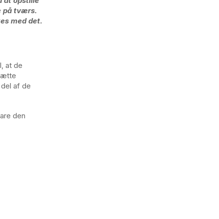
at opstille
e på tværs.
kes med det.
, at de
sætte
 del af de
lare den