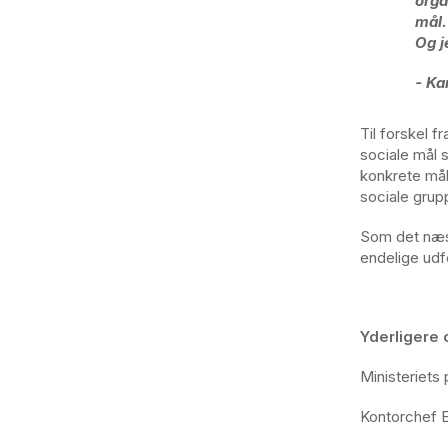
orga
mål.
Og j
- Ka
Til forskel f
sociale mål 
konkrete mål
sociale grupp
Som det næst
endelige ud
Yderligere 
Ministeriets
Kontorchef E