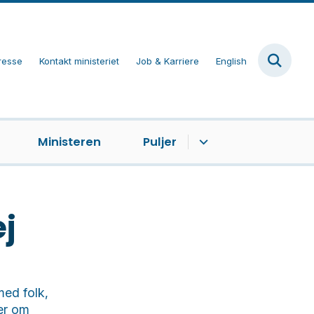
resse
Kontakt ministeriet
Job & Karriere
English
Ministeren
Puljer
ej
med folk,
ner om