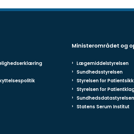
Ministerområdet og 
lighedserklæring
Lægemiddelstyrelsen
Sundhedsstyrelsen
yttelsespolitik
Styrelsen for Patientsik
Styrelsen for Patientkla
Sundhedsdatastyrelse
Statens Serum Institut