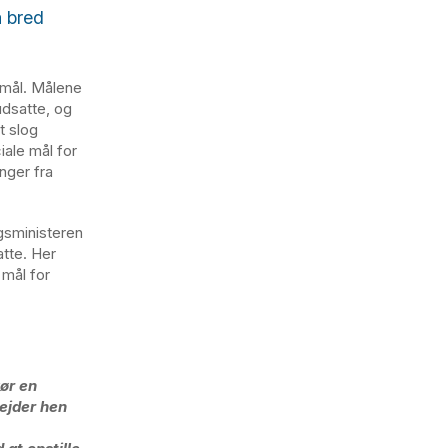
å bred
 mål. Målene
udsatte, og
t slog
iale mål for
nger fra
igsministeren
atte. Her
 mål for
gør en
bejder hen