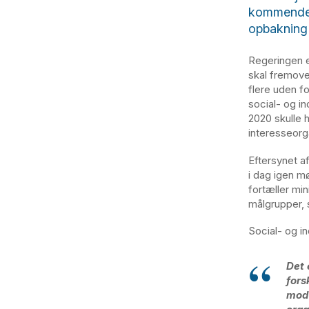
kommende s
opbakning
Regeringen e
skal fremover
flere uden f
social- og in
2020 skulle 
interesseorga
Eftersynet af
i dag igen m
fortæller mi
målgrupper, s
Social- og i
Det 
fors
mod 