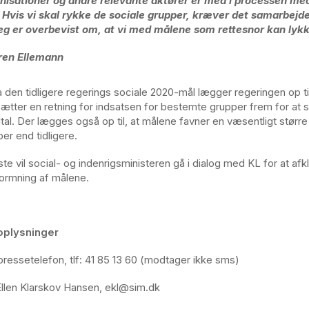
nisationer og andre relevante aktører er med i processen med 
 Hvis vi skal rykke de sociale grupper, kræver det samarbejd
eg er overbevist om, at vi med målene som rettesnor kan lyk
ren Ellemann
ra den tidligere regerings sociale 2020-mål lægger regeringen op til
sætter en retning for indsatsen for bestemte grupper frem for at 
tal. Der lægges også op til, at målene favner en væsentligt større
er end tidligere.
e vil social- og indenrigsministeren gå i dialog med KL for at afk
formning af målene.
oplysninger
 pressetelefon, tlf: 41 85 13 60 (modtager ikke sms)
llen Klarskov Hansen, ekl@sim.dk