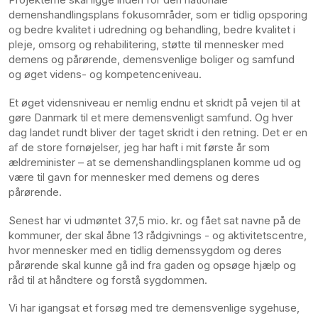
demenshandlingsplans fokusområder, som er tidlig opsporing
og bedre kvalitet i udredning og behandling, bedre kvalitet i
pleje, omsorg og rehabilitering, støtte til mennesker med
demens og pårørende, demensvenlige boliger og samfund
og øget videns- og kompetenceniveau.
Et øget vidensniveau er nemlig endnu et skridt på vejen til at
gøre Danmark til et mere demensvenligt samfund. Og hver
dag landet rundt bliver der taget skridt i den retning. Det er en
af de store fornøjelser, jeg har haft i mit første år som
ældreminister – at se demenshandlingsplanen komme ud og
være til gavn for mennesker med demens og deres
pårørende.
Senest har vi udmøntet 37,5 mio. kr. og fået sat navne på de
kommuner, der skal åbne 13 rådgivnings - og aktivitetscentre,
hvor mennesker med en tidlig demenssygdom og deres
pårørende skal kunne gå ind fra gaden og opsøge hjælp og
råd til at håndtere og forstå sygdommen.
Vi har igangsat et forsøg med tre demensvenlige sygehuse,