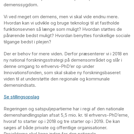
demenssygdom.
Vi ved meget om demens, men vi skal vide endnu mere.
Hvordan kan vi udvikle og bruge teknologi til at fastholde
funktionsevnen så længe som muligt? Hvordan støttes de
pårørende bedst muligt? Hvordan benyttes forskellige sociale
tilgange bedst i plejen?
Der er behov for mere viden. Derfor præsenterer vi i 2018 en
ny national forskningsstrategi på demensområdet og slår i
denne omgang to erhvervs-PhD’er op under
Innovationsfonden, som skal skabe ny forskningsbaseret
viden til at understøtte den regionale og kommunale
demensindsats.
Se stillingsopslag
Regeringen og satspuljepartierne har i regi af den nationale
demenshandlingsplan afsat 5,5 mio. kr. til erhvervs-PhD’erne,
hvoraf to starter op i 2018 og tre starter op i 2019. De kan
søges af både private og offentlige organisationer.
Projekterne skal ligge inden for den nationale