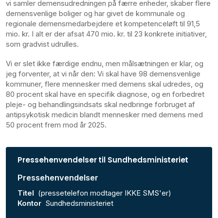
vi samler demensudredningen på færre enheder, skaber flere
demensvenlige boliger og har givet de kommunale og
regionale demensmedarbejdere et kompetenceløft til 91,5
mio. kr. I alt er der afsat 470 mio. kr. til 23 konkrete initiativer,
som gradvist udrulles.
Vi er slet ikke færdige endnu, men målsætningen er klar, og
jeg forventer, at vi når den: Vi skal have 98 demensvenlige
kommuner, flere mennesker med demens skal udredes, og
80 procent skal have en specifik diagnose, og en forbedret
pleje- og behandlingsindsats skal nedbringe forbruget af
antipsykotisk medicin blandt mennesker med demens med
50 procent frem mod år 2025.
Pressehenvendelser til Sundhedsministeriet
Pressehenvendelser
Titel
(pressetelefon modtager IKKE SMS'er)
Kontor
Sundhedsministeriet