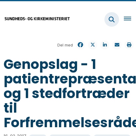
Del med
Genopslag - 1
patientrepræsenta
og 1 stedfortræder
til
Forfremmelsesråd