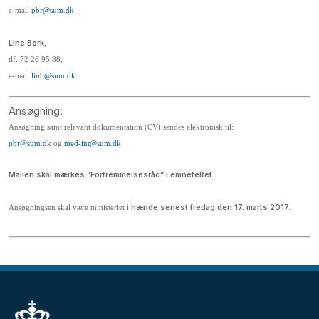
e-mail
pbr@sum.dk
Line Bork
,
tlf. 72 26 95 88,
e-mail
linb@sum.dk
Ansøgning:
Ansøgning samt relevant dokumentation (CV) sendes elektronisk til:
pbr@sum.dk
og
med-int@sum.dk
Mailen skal mærkes ”Forfremmelsesråd” i emnefeltet.
i hænde senest fredag den 17. marts 2017
Ansøgningsen skal være ministeriet
.