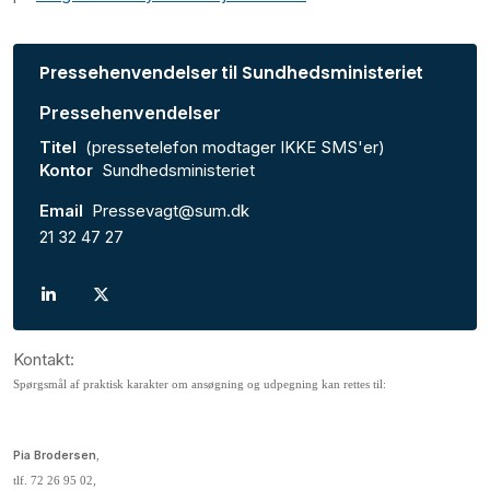
Pressehenvendelser til Sundhedsministeriet
Pressehenvendelser
Titel
(pressetelefon modtager IKKE SMS'er)
Kontor
Sundhedsministeriet
Email
Pressevagt@sum.dk
21 32 47 27
Kontakt:
Spørgsmål af praktisk karakter om ansøgning og udpegning kan rettes til:
Pia Brodersen
,
tlf. 72 26 95 02,