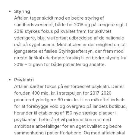
Styring
Aftalen tager skridt mod en bedre styring af
sundhedsvæsenet, både for 2018 og på længere sigt. I
2018 styrkes fokus på kvalitet frem for aktivitet
yderligere, bl.a. via fortsat udbredelse af de nationale
mål på sygehusene. Med aftalen er der enighed om at
igangsætte et fælles Styringseftersyn, der frem mod
næste år skal udarbejde forslag til en bedre styring fra
2019 – til gavn for både patienter og ansatte.
Psykiatri
Aftalen sætter fokus på en forbedret psykiatri. Der er
foruden 400 mio. kr. i statspuljen for 2017-2020
prioriteret yderligere 60 mio. kr. til en målrettet indsats
for at forebygge vold og overgreb på landets botilbud,
herunder til etablering af 150 nye særlige pladser i
psykiatrien. I efteråret vil parterne komme med
ambitiøse anbefalinger for en øget kvalitet og bedre
sammenhæng i patientforløbene. Og med aftalen skal