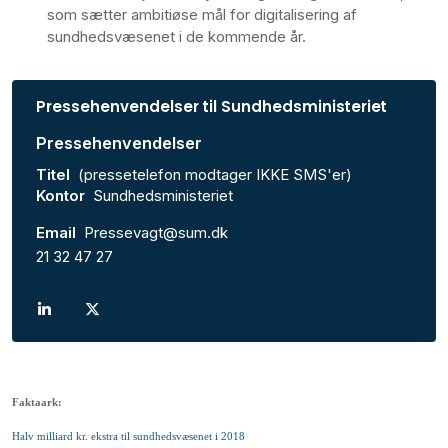
som sætter ambitiøse mål for digitalisering af
sundhedsvæsenet i de kommende år.
Pressehenvendelser til Sundhedsministeriet
Pressehenvendelser
Titel
(pressetelefon modtager IKKE SMS'er)
Kontor
Sundhedsministeriet
Email
Pressevagt@sum.dk
21 32 47 27
Faktaark:
Halv milliard kr. ekstra til sundhedsvæsenet i 2018