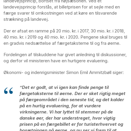
landevejsprincip, bortset fra højsæsonen. Ved et
landevejsprincip forstås, at billetprisen for at sejle med en
færge svarer til omkostningen ved at køre en tilsvarende
strækning på landevej.
Der er afsat en ramme på 20 mio. kr. i 2017, 30 mio. kr. i 2018,
40 mio. kr. i 2019 og 40 mio. kr. i 2020. Pengene skal bruges til
en gradvis nedsættelse af færgetaksterne til og fra øerne.
Fordelingen af tilskuddene har givet anledning til diskussioner,
og derfor vil ministeren have en hurtigere evaluering.
Økonomi- og indenrigsminister Simon Emil Ammitzbøll siger:
”Det er godt, at vi igen kan finde penge til
færgetaksterne til øerne. Der er sket rigtig meget
på færgeområdet i den seneste tid, og det kalder
på en hurtig evaluering, for at vurdere
virkningerne. Vi har lyttet til stemmer på de
danske øer, der har understreget, hvor vigtig
prisen på en færgebillet er for turisterhvervet og
bosætningen på øerne, og nu ser vi frem til at