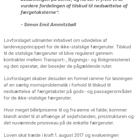
vurdere fordelingen af tilskud til nedsættelse af
færgetaksterne”.
- Simon Emil Ammitzbøll
Lovforslaget udmønter initiativet om udvidelse af
landevejsprincippet for de ikke-statslige færgeruter. Tilskud
til de statslige færgeruter vil blive reguleret gennem
kontrakter mellem Transport-, Bygnings- og Boligministeriet
og den operatør, der besejler de pågældende ruter.
Lovforslaget skaber desuden en formel ramme for løsningen
af en særlig momsproblematik i forhold til tilskud til
nedsættelse af færgetakster på gods- og passagerområdet
for de ikke-statslige færgeruter.
Hvor meget billetpriserne til og fra øerne vil falde, kommer
blandt andet til at afhænge af sejlafstanden, prisstrukturen og
det nuværende prisniveau på de enkelte færgeruter.
Loven skal træde i kraft 1. august 2017 og evalueringen