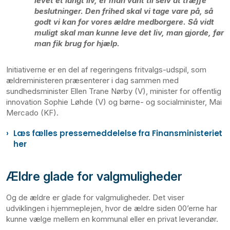
levet et langt liv, er man vant til selv at træffe
beslutninger. Den frihed skal vi tage vare på, så
godt vi kan for vores ældre medborgere. Så vidt
muligt skal man kunne leve det liv, man gjorde, før
man fik brug for hjælp.
Initiativerne er en del af regeringens fritvalgs-udspil, som
ældreministeren præsenterer i dag sammen med
sundhedsminister Ellen Trane Nørby (V), minister for offentlig
innovation Sophie Løhde (V) og børne- og socialminister, Mai
Mercado (KF).
Læs fælles pressemeddelelse fra Finansministeriet
her
Ældre glade for valgmuligheder
Og de ældre er glade for valgmuligheder. Det viser
udviklingen i hjemmeplejen, hvor de ældre siden 00’erne har
kunne vælge mellem en kommunal eller en privat leverandør.