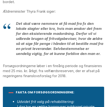
bordet.
Ældreminister Thyra Frank siger:
Det skal være nemmere at få mad fra fx den
lokale slagter eller kro, hvis man ønsker det frem
for den eksisterende madordning. Derfor vil vi
udbrede brugen af fritvalgsbeviser, hvor de ældre
så at sige får penge i hånden til at bestille mad fra
en privat leverandør. Selvbestemmelse er
uendelig vigtig, for at kunne forblive den man er.
Forsøgsordningerne løber i en fireårig periode og finansieres
med 25 mio. kr. årligt. fra velfærdsreserven, der er afsat på
regeringens finanslovsforslag for 2018.
FAKTA OM FORSØGSORDNINGERNE:
Udvidet frit valg på rehabilitering:
I dag har en række kommuner inddraget private