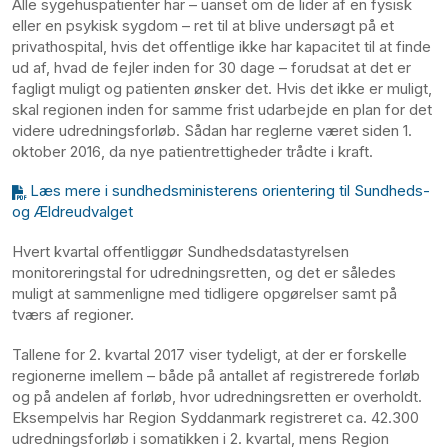
Alle sygehuspatienter har – uanset om de lider af en fysisk
eller en psykisk sygdom – ret til at blive undersøgt på et
privathospital, hvis det offentlige ikke har kapacitet til at finde
ud af, hvad de fejler inden for 30 dage – forudsat at det er
fagligt muligt og patienten ønsker det. Hvis det ikke er muligt,
skal regionen inden for samme frist udarbejde en plan for det
videre udredningsforløb. Sådan har reglerne været siden 1.
oktober 2016, da nye patientrettigheder trådte i kraft.
Læs mere i sundhedsministerens orientering til Sundheds-
og Ældreudvalget
Hvert kvartal offentliggør Sundhedsdatastyrelsen
monitoreringstal for udredningsretten, og det er således
muligt at sammenligne med tidligere opgørelser samt på
tværs af regioner.
Tallene for 2. kvartal 2017 viser tydeligt, at der er forskelle
regionerne imellem – både på antallet af registrerede forløb
og på andelen af forløb, hvor udredningsretten er overholdt.
Eksempelvis har Region Syddanmark registreret ca. 42.300
udredningsforløb i somatikken i 2. kvartal, mens Region