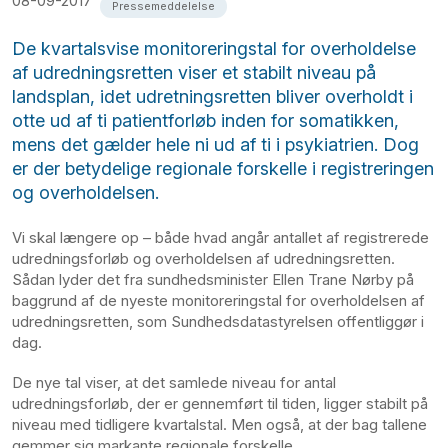
08-09-2017
Pressemeddelelse
De kvartalsvise monitoreringstal for overholdelse
af udredningsretten viser et stabilt niveau på
landsplan, idet udretningsretten bliver overholdt i
otte ud af ti patientforløb inden for somatikken,
mens det gælder hele ni ud af ti i psykiatrien. Dog
er der betydelige regionale forskelle i registreringen
og overholdelsen.
Vi skal længere op – både hvad angår antallet af registrerede
udredningsforløb og overholdelsen af udredningsretten.
Sådan lyder det fra sundhedsminister Ellen Trane Nørby på
baggrund af de nyeste monitoreringstal for overholdelsen af
udredningsretten, som Sundhedsdatastyrelsen offentliggør i
dag.
De nye tal viser, at det samlede niveau for antal
udredningsforløb, der er gennemført til tiden, ligger stabilt på
niveau med tidligere kvartalstal. Men også, at der bag tallene
gemmer sig markante regionale forskelle.