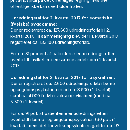
privathospital på det offentliges regning, hvis det
offentlige ikke kan overholde fristen.
Udredningstal for 2. kvartal 2017 for somatiske
(fysiske) sygdomme:
Der er registreret ca. 127.600 udredningsforløb i 2.
kvartal 2017. Til sammenligning blev der i 1. kvartal 2017
registreret ca. 133.100 udredningsforløb.
For ca. 81 procent af patienterne er udredningsretten
overholdt, hvilket er den samme andel som i 1. kvartal
2017.
Udredningstal for 2. kvartal 2017 for psykiatrien:
Der er registreret ca. 3.600 udredningsforløb i børne-
og ungdomspsykiatrien (mod ca. 3.900 i 1. kvartal)
samt ca. 4.900 forløb i voksenpsykiatrien (mod ca.
5.500 i 1. kvartal).
For ca. 91 pct. af patienterne er udredningsretten
overholdt i børne- og ungdomspsykiatrien (90 pct. i 1.
kvartal), mens det for voksenpsykiatrien gælder ca. 92