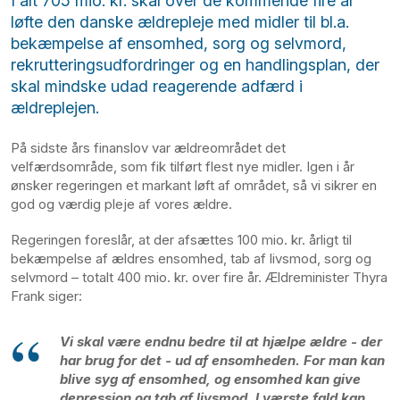
I alt 705 mio. kr. skal over de kommende fire år
løfte den danske ældrepleje med midler til bl.a.
bekæmpelse af ensomhed, sorg og selvmord,
rekrutteringsudfordringer og en handlingsplan, der
skal mindske udad reagerende adfærd i
ældreplejen.
På sidste års finanslov var ældreområdet det
velfærdsområde, som fik tilført flest nye midler. Igen i år
ønsker regeringen et markant løft af området, så vi sikrer en
god og værdig pleje af vores ældre.
Regeringen foreslår, at der afsættes 100 mio. kr. årligt til
bekæmpelse af ældres ensomhed, tab af livsmod, sorg og
selvmord – totalt 400 mio. kr. over fire år. Ældreminister Thyra
Frank siger:
Vi skal være endnu bedre til at hjælpe ældre - der
har brug for det - ud af ensomheden. For man kan
blive syg af ensomhed, og ensomhed kan give
depression og tab af livsmod. I værste fald kan