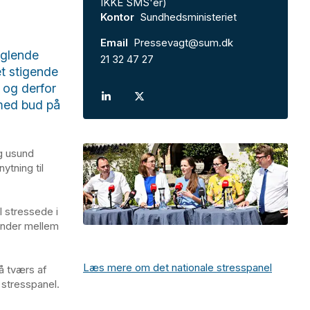
IKKE SMS'er)
Kontor
Sundhedsministeriet
Email
Pressevagt@sum.dk
nglende
21 32 47 27
 et stigende
 og derfor
 med bud på
og usund
ytning til
 stressede i
vinder mellem
Læs mere om det nationale stresspanel
å tværs af
 stresspanel.