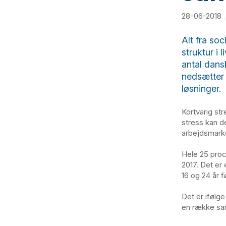
28-06-2018
Alt fra so
struktur i 
antal dans
nedsætter 
løsninger.
Kortvarig st
stress kan d
arbejdsmarke
Hele 25 proc
2017. Det er 
16 og 24 år f
Det er ifølg
en række sam