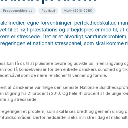
Pressemeddelelse
Psykiatri
VLAK (2016-2019)
ciale medier, egne forventninger, perfekthedskultur, ma
livet til et højt præstations og arbejdspres er med til, at
kere er stressede. Det er et alvorligt samfundsproblem,
regeringen et nationalt stresspanel, som skal komme
ress kan få os til at præstere bedre og udvikle os, men langvarig 
erimod få konsekvenser for den enkelte danskers sundhed og tilkn
det såvel som de nære relationer til venner og familie.
ent af danskerne var ifølge den seneste Nationale Sundhedsprofil
en stigning fra 21 procent i 2010. Og hele 41 procent af de unge k
ølte sig stresssede.
e regeringen et problem, som skal løses bredt og gennem dialog p
fundsområder. Derfor nedsætter seks ministre i dag et nationalt