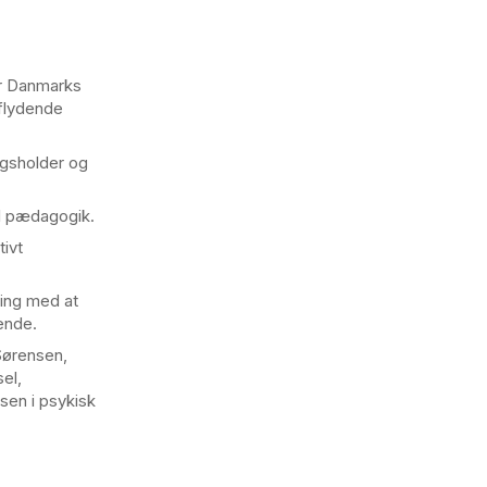
er Danmarks
 flydende
agsholder og
al pædagogik.
tivt
ring med at
rende.
Sørensen,
el,
sen i psykisk