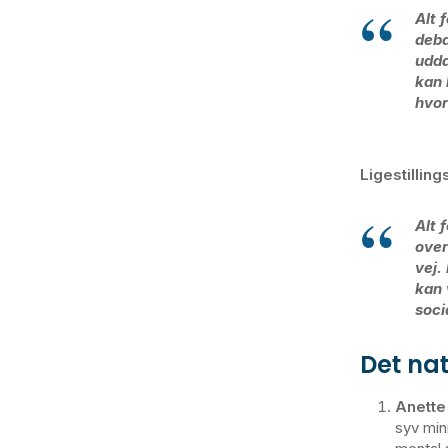
Alt 
deba
udda
kan 
hvor
Ligestillin
Alt 
over
vej.
kan 
soci
Det nat
Anette
syv min