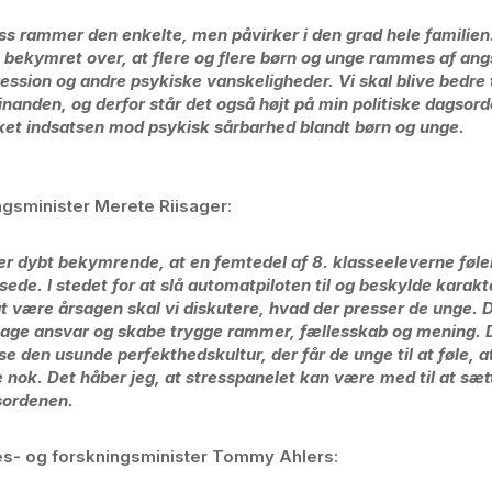
ss rammer den enkelte, men påvirker i den grad hele familien
 bekymret over, at flere og flere børn og unge rammes af ang
ession og andre psykiske vanskeligheder. Vi skal blive bedre t
inanden, og derfor står det også højt på min politiske dagsord
ket indsatsen mod psykisk sårbarhed blandt børn og unge.
gsminister Merete Riisager:
er dybt bekymrende, at en femtedel af 8. klasseeleverne føler
sede. I stedet for at slå automatpiloten til og beskylde karakt
at være årsagen skal vi diskutere, hvad der presser de unge.
age ansvar og skabe trygge rammer, fællesskab og mening. 
se den usunde perfekthedskultur, der får de unge til at føle, a
 nok. Det håber jeg, at stresspanelet kan være med til at sæt
sordenen.
s- og forskningsminister Tommy Ahlers: