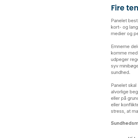
Fire t
Panelet bes
kort- og lan
medier og pe
Emnerne dele
komme med tr
udpeger rege
syv minibøge
sundhed.
Panelet skal
alvorlige be
eller på gru
eller konflik
stress, at ma
Sundhedsmi