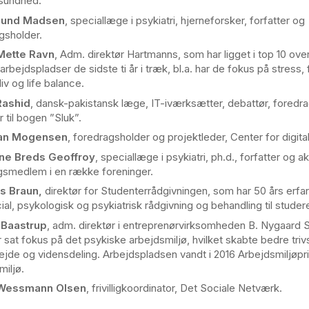
sundhed.
Lund Madsen
, speciallæge i psykiatri, hjerneforsker, forfatter og
gsholder.
ette Ravn
, Adm. direktør Hartmanns, som har ligget i top 10 ov
arbejdspladser de sidste ti år i træk, bl.a. har de fokus på stress,
iv og life balance.
Rashid
, dansk-pakistansk læge, IT-iværksætter, debattør, foredr
r til bogen ”Sluk”.
ian Mogensen
, foredragsholder og projektleder, Center for digit
ne Breds Geoffroy
, speciallæge i psykiatri, ph.d., forfatter og ak
gsmedlem i en række foreninger.
 Braun,
direktør for Studenterrådgivningen, som har 50 års erfa
ial, psykologisk og psykiatrisk rådgivning og behandling til stude
 Baastrup
, adm. direktør i entreprenørvirksomheden B. Nygaard 
 sat fokus på det psykiske arbejdsmiljø, hvilket skabte bedre trivs
jde og vidensdeling. Arbejdspladsen vandt i 2016 Arbejdsmiljøpri
miljø.
 Wessmann Olsen
, frivilligkoordinator, Det Sociale Netværk.