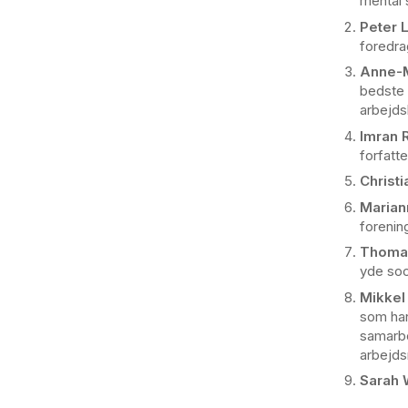
mental 
Peter 
foredra
Anne-M
bedste 
arbejdsl
Imran 
forfatte
Christ
Marian
forenin
Thomas
yde soc
Mikkel
som har
samarbe
arbejds
Sarah