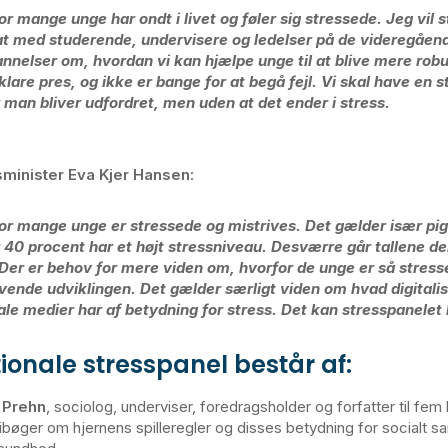
for mange unge har ondt i livet og føler sig stressede. Jeg vil 
t med studerende, undervisere og ledelser på de videregåen
nnelser om, hvordan vi kan hjælpe unge til at blive mere robu
klare pres, og ikke er bange for at begå fejl. Vi skal have en s
 man bliver udfordret, men uden at det ender i stress.
gsminister Eva Kjer Hansen:
for mange unge er stressede og mistrives. Det gælder især pi
 40 procent har et højt stressniveau. Desværre går tallene de
 Der er behov for mere viden om, hvorfor de unge er så stress
vende udviklingen. Det gælder særligt viden om hvad digitali
ale medier har af betydning for stress. Det kan stresspanelet
ionale stresspanel består af:
 Prehn
, sociolog, underviser, foredragsholder og forfatter til fe
ibøger om hjernens spilleregler og disses betydning for socialt s