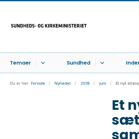
Temaer
Sundhed
Inde
Du er her:
Forside
Nyheder
2018
juni
Et nyt stre
Et 
sæt
sam