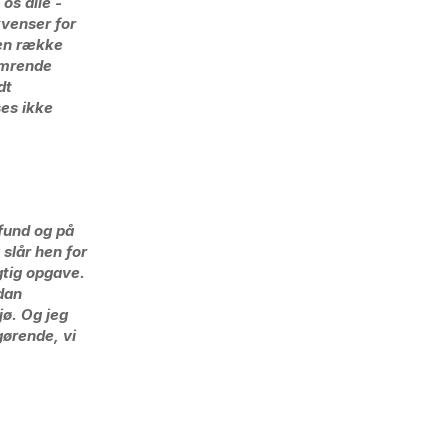
os alle -
kvenser for
 en række
ymrende
dt
ses ikke
mfund og på
slår hen for
gtig opgave.
rdan
jø. Og jeg
gørende, vi