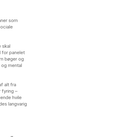
mner som
sociale
 skal
 for panelet
fem bøger og
l og mental
 alt fra
 fyring –
lende hvile
ldes langvarig