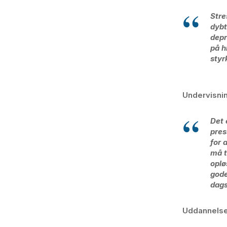
Stre
dybt
depr
på h
styr
Undervisnin
Det 
pres
for 
må t
oplø
gode
dag
Uddannelse