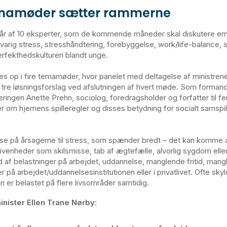
emamøder sætter rammerne
tår af 10 eksperter, som de kommende måneder skal diskutere e
gvarig stress, stresshåndtering, forebyggelse, work/life-balance, 
rfekthedskulturen blandt unge.
s op i fire temamøder, hvor panelet med deltagelse af ministrene
e løsningsforslag ved afslutningen af hvert møde. Som formand
ringen Anette Prehn, sociolog, foredragsholder og forfatter til 
r om hjernens spilleregler og disses betydning for socialt samspi
 se på årsagerne til stress, som spænder bredt – det kan komme af
givenheder som skilsmisse, tab af ægtefælle, alvorlig sygdom eller
nd af belastninger på arbejdet, uddannelse, manglende fritid, mang
ter på arbejdet/uddannelsesinstitutionen eller i privatlivet. Ofte sky
n er belastet på flere livsområder samtidig.
nister Ellen Trane Nørby: