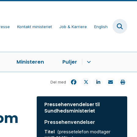
resse
Kontakt ministeriet
Job & Karriere
English
Ministeren
Puljer
Del med
Pressehenvendelser til
Sundhedsministeriet
som
Pressehenvendelser
Titel
(pressetelefon modtager