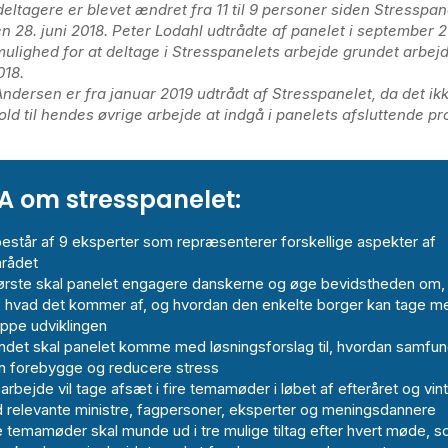
deltagere er blevet ændret fra 11 til 9 personer siden Stresspan
n 28. juni 2018. Peter Lodahl udtrådte af panelet i september 
ulighed for at deltage i Stresspanelets arbejde grundet arbej
2018.
ndersen er fra januar 2019 udtrådt af Stresspanelet, da det ik
hold til hendes øvrige arbejde at indgå i panelets afsluttende pr
A om stresspanelet:
består af 9 eksperter som repræsenterer forskellige aspekter af
rådet
første skal panelet engagere danskerne og øge bevidstheden om,
r, hvad det kommer af, og hvordan den enkelte borger kan tage 
oppe udviklingen
andet skal panelet komme med løsningsforslag til, hvordan samfu
n forebygge og reducere stress
arbejde vil tage afsæt i fire temamøder i løbet af efteråret og vin
 relevante ministre, fagpersoner, eksperter og meningsdannere
e temamøder skal munde ud i tre mulige tiltag efter hvert møde, 