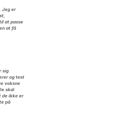
. Jeg er
st,
il at passe
en at få
 sig
erer og test
 De voksne
De skal
t de ikke er
te på