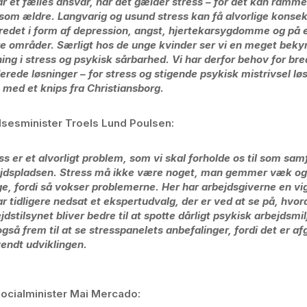
ar et fælles ansvar, når det gælder stress – for det kan ramme 
som ældre. Langvarig og usund stress kan få alvorlige konse
redet i form af depression, angst, hjertekarsygdomme og på
e områder. Særligt hos de unge kvinder ser vi en meget bek
ning i stress og psykisk sårbarhed. Vi har derfor behov for bre
erede løsninger – for stress og stigende psykisk mistrivsel lø
 med et knips fra Christiansborg.
sesminister Troels Lund Poulsen:
ss er et alvorligt problem, som vi skal forholde os til som sa
jdspladsen. Stress må ikke være noget, man gemmer væk og 
e, fordi så vokser problemerne. Her har arbejdsgiverne en vi
ar tidligere nedsat et ekspertudvalg, der er ved at se på, hvo
jdstilsynet bliver bedre til at spotte dårligt psykisk arbejdsmil
også frem til at se stresspanelets anbefalinger, fordi det er af
vendt udviklingen.
ocialminister Mai Mercado: