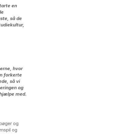
starte en
de
ste, så de
tudiekultur,
gerne, hvor
n forkerte
ede, så vi
seringen og
 hjælpe med.
m bøger og
amspil og