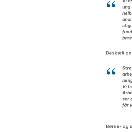
Vi h
ung 
helb
andr
stig
fund
bare
Beskæftigel
Stre
arbe
læng
Vi h
Arbe
ser 
får 
Børne- og s