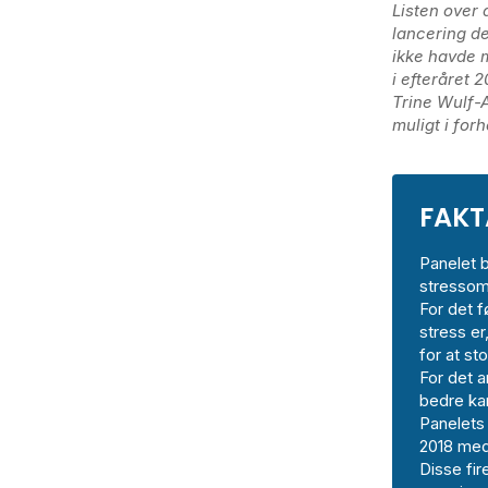
Listen over 
lancering de
ikke havde m
i efteråret 
Trine Wulf-A
muligt i for
FAKT
Panelet 
stressom
For det 
stress e
for at st
For det 
bedre ka
Panelets 
2018 med
Disse fir