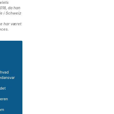
elets
2018, da han
de i Schweiz
ke har været
oces.
 hvad
medansvar
ndet
teren
som