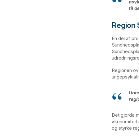
psyk
til 
Region 
En del af pr
Sundhedspla
Sundhedsplat
udredningsre
Regionen ove
ungepsykiatri
Uans
regi
Det gjorde m
økonomiforha
og styrke re