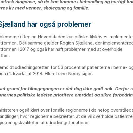
iatrisk diagnose, så de kan komme i behandling og hurtigt k
deres liv med venner, skolegang og familie.
Sjælland har også problemer
oblemerne i Region Hovedstaden kan måske tilskrives implemente
tformen. Det samme gælder Region Sjælland, der implementere
formen i 2017 og også har haft problemer med at overholde
tten.
rholdt udredningsretten for 53 procent af patienterne i børne- o
en i 1. kvartal af 2018. Ellen Trane Nørby siger:
et grund for tilbagegangen er det dog ikke godt nok. Derfor s
onernes politiske ledelse prioritere området og sikre forbedrin
inisteren også klart over for alle regionerne i de netop overståed
ndlinger, hvor regionerne bekræfter, at de vil overholde patientr
gistreringskvaliteten af udredningsforløbene.