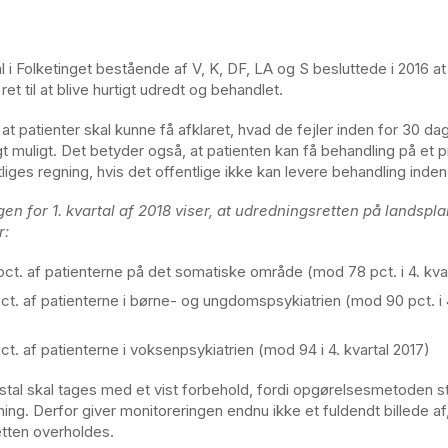
tal i Folketinget bestående af V, K, DF, LA og S besluttede i 2016 at
ret til at blive hurtigt udredt og behandlet.
at patienter skal kunne få afklaret, hvad de fejler inden for 30 da
t muligt. Det betyder også, at patienten kan få behandling på et p
liges regning, hvis det offentlige ikke kan levere behandling inde
en for 1. kvartal af 2018 viser, at udredningsretten på landspla
r:
pct. af patienterne på det somatiske område (mod 78 pct. i 4. kva
pct. af patienterne i børne- og ungdomspsykiatrien (mod 90 pct. i 4
ct. af patienterne i voksenpsykiatrien (mod 94 i 4. kvartal 2017)
stal skal tages med et vist forbehold, fordi opgørelsesmetoden s
ning. Derfor giver monitoreringen endnu ikke et fuldendt billede af
tten overholdes.