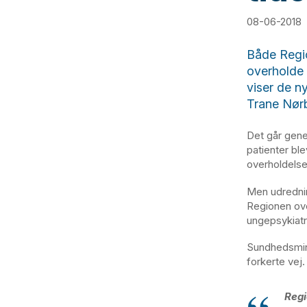
08-06-2018
Både Regi
overholde 
viser de ny
Trane Nør
Det går gene
patienter ble
overholdelse
Men udrednin
Regionen ove
ungepsykiatrie
Sundhedsmini
forkerte vej.
Regi