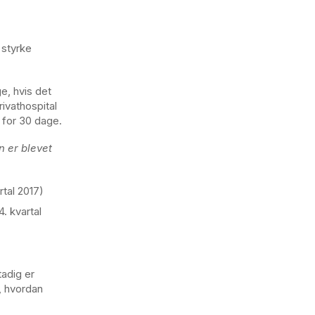
 styrke
ge, hvis det
rivathospital
n for 30 dage.
n er blevet
rtal 2017)
. kvartal
tadig er
, hvordan