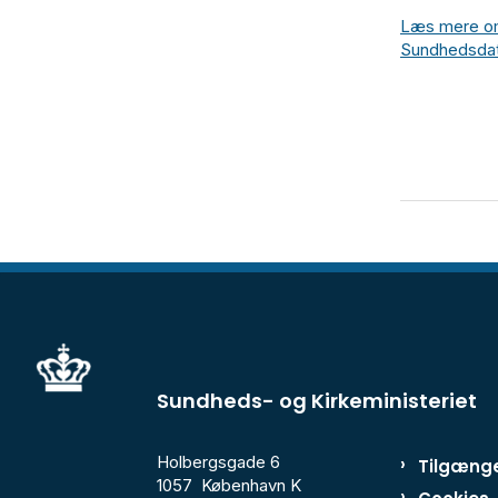
Læs mere om 
Sundhedsdat
Sundheds- og Kirkeministeriet
Holbergsgade 6
Tilgænge
1057 København K