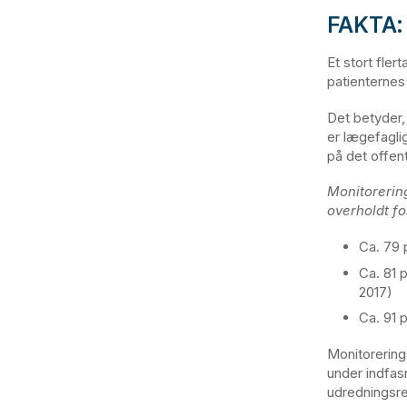
:
FAKTA
Et stort fler
patienternes 
Det betyder, 
er lægefaglig
på det offent
Monitorering
overholdt fo
Ca. 79 
Ca. 81 
2017)
Ca. 91 p
Monitorering
under indfas
udredningsre