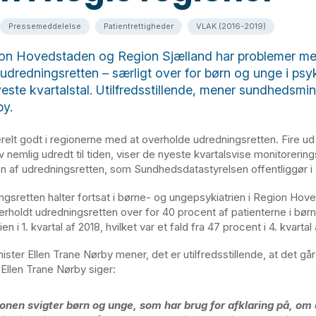
Pressemeddelelse
Patientrettigheder
VLAK (2016-2019)
on Hovedstaden og Region Sjælland har problemer me
udredningsretten – særligt over for børn og unge i psyk
este kvartalstal. Utilfredsstillende, mener sundhedsmini
by.
relt godt i regionerne med at overholde udredningsretten. Fire ud
v nemlig udredt til tiden, viser de nyeste kvartalsvise monitorering
n af udredningsretten, som Sundhedsdatastyrelsen offentliggør i
gsretten halter fortsat i børne- og ungepsykiatrien i Region Ho
rholdt udredningsretten over for 40 procent af patienterne i bør
n i 1. kvartal af 2018, hvilket var et fald fra 47 procent i 4. kvartal 
ster Ellen Trane Nørby mener, det er utilfredsstillende, at det gå
 Ellen Trane Nørby siger:
onen svigter børn og unge, som har brug for afklaring på, om 