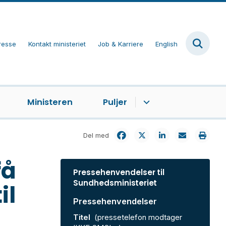
resse
Kontakt ministeriet
Job & Karriere
English
Ministeren
Puljer
Del med
få
Pressehenvendelser til
Sundhedsministeriet
il
Pressehenvendelser
Titel
(pressetelefon modtager