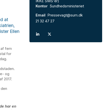
IKKE SMS'er)
Kontor
Sundhedsministeriet
Email
Pressevagt@sum.dk
d at
21 32 47 27
iatrien,
ster Ellen
 af fem
stal for
 dag.
vedstaden.
ne- og
af 2017.
r den
de har en