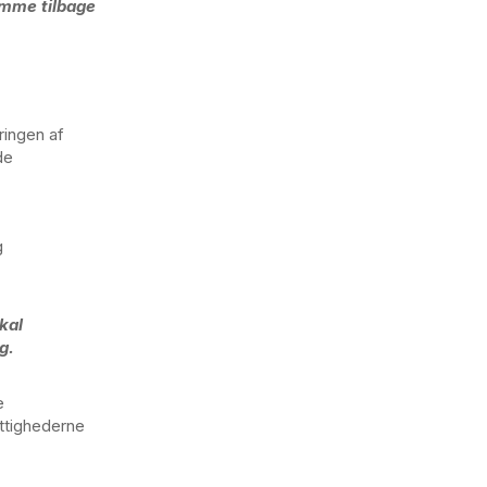
omme tilbage
ringen af
de
g
kal
g.
e
ettighederne