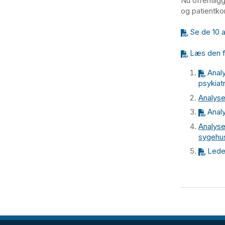
Nu offentlig
og patientkon
Se de 10 a
Læs den f
Anal
psykiat
Analyse
Analy
Analyse
sygehus
Lede