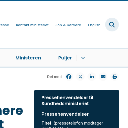
resse
Kontakt ministeriet
Job & Karriere
English
Ministeren
Puljer
Del med
Pressehenvendelser til
Sundhedsministeriet
mere
Pressehenvendelser
t
Titel
(pressetelefon modtager