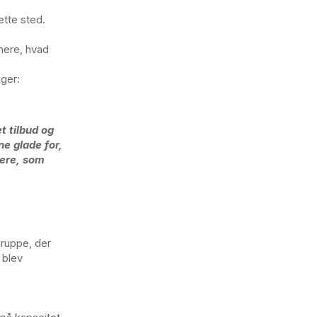
ette sted.
mere, hvad
ger:
t tilbud og
e glade for,
gere, som
ruppe, der
 blev