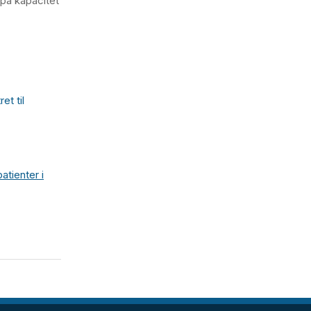
 på kapacitet
t til
atienter i