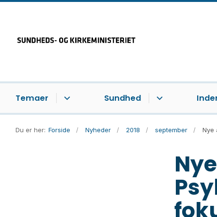
Temaer
Sundhed
Inde
Du er her:
Forside
Nyheder
2018
september
Nye 
Nye
Psy
fok