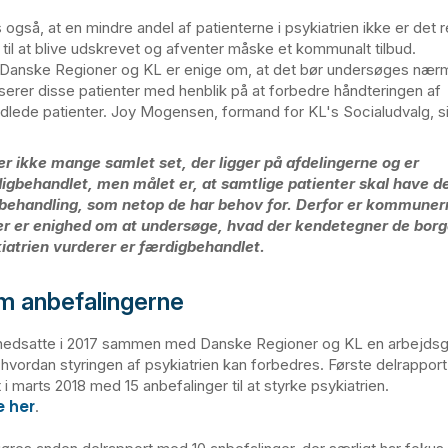
også, at en mindre andel af patienterne i psykiatrien ikke er det r
 til at blive udskrevet og afventer måske et kommunalt tilbud.
 Danske Regioner og KL er enige om, at det bør undersøges nær
iserer disse patienter med henblik på at forbedre håndteringen af
lede patienter. Joy Mogensen, formand for KL's Socialudvalg, si
er ikke mange samlet set, der ligger på afdelingerne og er
igbehandlet, men målet er, at samtlige patienter skal have de
behandling, som netop de har behov for. Derfor er kommunern
er er enighed om at undersøge, hvad der kendetegner de bor
iatrien vurderer er færdigbehandlet.
m anbefalingerne
nedsatte i 2017 sammen med Danske Regioner og KL en arbejdsg
 hvordan styringen af psykiatrien kan forbedres. Første delrapport
t i marts 2018 med 15 anbefalinger til at styrke psykiatrien.
 her
.