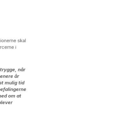
ionerne skal
rcerne i
 trygge, når
senere år
st mulig tid
befalingerne
ghed om at
plever