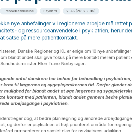
Pressemeddelelse
Psykiatri
VLAK (2016-2019)
ke nye anbefalinger vil regionerne arbejde målrettet p
citets- og ressourceanvendelse i psykiatrien, herunder
at satse på mere patientkontakt.
steren, Danske Regioner og KL er enige om 10 nye anbefalinger t
 som blandt andet skal give fokus på mere kontakt mellem patient
. Sundhedsminister Ellen Trane Nørby siger:
tigende antal danskere har behov for behandling i psykiatrien,
ler krav til lægernes og sygeplejerskernes tid. Derfor glæder d
er mulighed for blandt andet at øge lægernes og sygeplejersk
kte kontakt med patienten, blandt andet gennem bedre planl
ede arbejdsgange i psykiatrien.
nderstreger dog, at bedre planlægning og ændrede arbejdsgange 
et, og derfor er psykiatrien et højt prioriteret område for regerin
teråret præsenterer en samlet plan for psykiatriens udvikling.