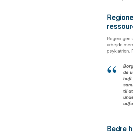
Regione
ressour
Regeringen o
arbejde mere
psykiatrien.
Borg
de u
haft
samm
til 
unde
udfo
Bedre h