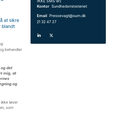
IKKE SMS'er)
Kontor
Sundhedsministeriet
Email
Pressevagt@sum.dk
å at sikre
21 32 47 27
 blandt
il
 og behandler
 og det
et mig, at
ernes
ægning og
ikke løser
gen, som