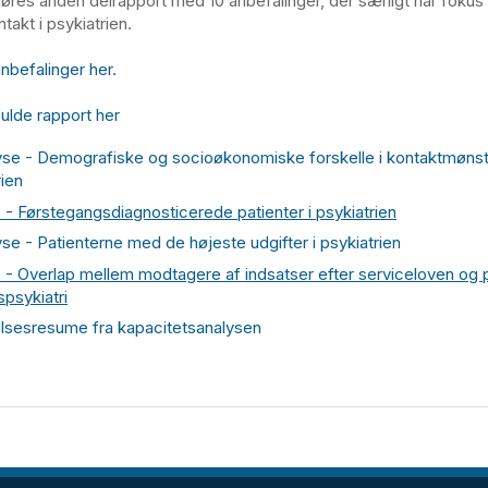
gøres anden delrapport med 10 anbefalinger, der særligt har fokus
takt i psykiatrien.
nbefalinger her.
ulde rapport her
yse - Demografiske og socioøkonomiske forskelle i kontaktmønstre
rien
 - Førstegangsdiagnosticerede patienter i psykiatrien
se - Patienterne med de højeste udgifter i psykiatrien
 - Overlap mellem modtagere af indsatser efter serviceloven og p
psykiatri
lsesresume fra kapacitetsanalysen