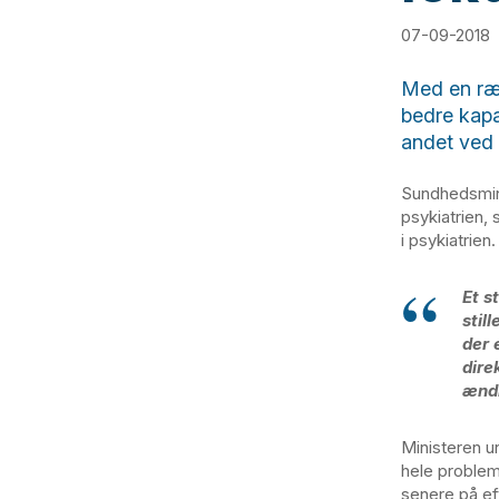
07-09-2018
Med en ræk
bedre kapa
andet ved 
Sundhedsmini
psykiatrien,
i psykiatrien
Et s
stil
der 
dire
ændr
Ministeren u
hele problem
senere på ef