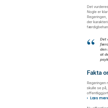
Det vurderes 
Nogle er klar
Regeringen,
der karakter
færdigbehand
Det 
færd
den 
at d
psyk
Fakta o
Regeringen 
skulle se på,
offentliggjor
Læs mere