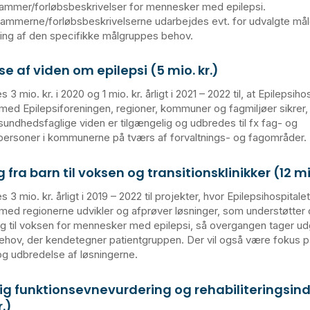
ammer/forløbsbeskrivelser for mennesker med epilepsi.
ammerne/forløbsbeskrivelserne udarbejdes evt. for udvalgte må
ring af den specifikke målgruppes behov.
e af viden om epilepsi (5 mio. kr.)
s 3 mio. kr. i 2020 og 1 mio. kr. årligt i 2021 – 2022 til, at Epilepsihos
ed Epilepsiforeningen, regioner, kommuner og fagmiljøer sikrer,
undhedsfaglige viden er tilgængelig og udbredes til fx fag- og
ersoner i kommunerne på tværs af forvaltnings- og fagområder.
fra barn til voksen og transitionsklinikker (12 mio
s 3 mio. kr. årligt i 2019 – 2022 til projekter, hvor Epilepsihospitalet 
ed regionerne udvikler og afprøver løsninger, som understøtter
 ung til voksen for mennesker med epilepsi, så overgangen tager u
ehov, der kendetegner patientgruppen. Der vil også være fokus p
og udbredelse af løsningerne.
ig funktionsevnevurdering og rehabiliteringsin
r.)