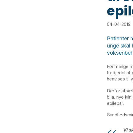
epi
04-04-2019
Patienter 
unge skal 
voksenbeh
For mange me
tredjedel af 
henvises til
Derfor afsætt
bl.a. nye kl
epilepsi.
Sundhedsmini
Vi s