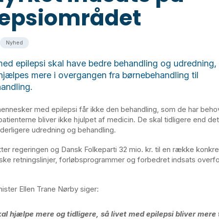
lepsiområdet
Nyhed
med epilepsi skal have bedre behandling og udredning,
hjælpes mere i overgangen fra børnebehandling til
andling.
nnesker med epilepsi får ikke den behandling, som de har behov
patienterne bliver ikke hjulpet af medicin. De skal tidligere end det
 yderligere udredning og behandling.
er regeringen og Dansk Folkeparti 32 mio. kr. til en række konkrete
iniske retningslinjer, forløbsprogrammer og forbedret indsats over
ster Ellen Trane Nørby siger:
kal hjælpe mere og tidligere, så livet med epilepsi bliver mere t