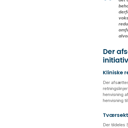
beho
derf
voks
redu
omfa
alvo
Der afs
initiati
Kliniske r
Der afsættes 
retningslinj
henvisning af
henvisning til
Tværsekto
Der tildeles 