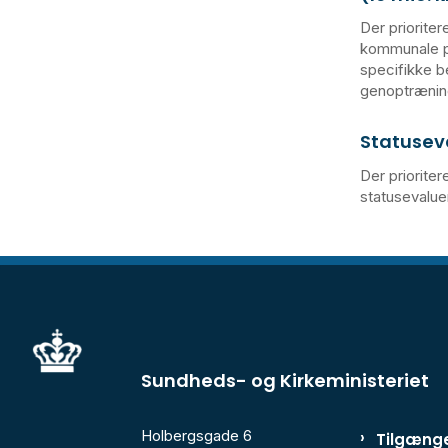
Der prioritere
kommunale pr
specifikke b
genoptrænin
Statuseva
Der prioriter
statusevalue
Sundheds- og Kirkeministeriet
Holbergsgade 6
Tilgænge