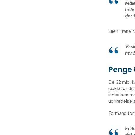
Måle
hele
der 
Ellen Trane 
Vi s
har 
Penge t
De 32 mio. k
række af de 
indsatsen mod 
udbredelse a
Formand for 
Epil
det 