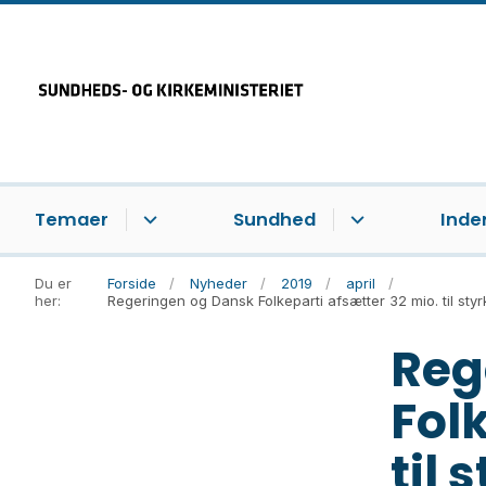
Temaer
Sundhed
Inde
Du er
Forside
Nyheder
2019
april
her:
Regeringen og Dansk Folkeparti afsætter 32 mio. til sty
Reg
Fol
til 