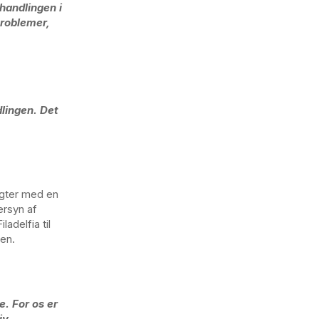
handlingen i
problemer,
dlingen. Det
ugter med en
ersyn af
ladelfia til
sen.
e. For os er
iv