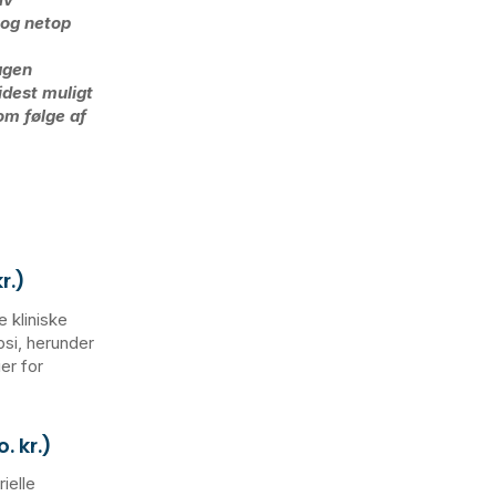
 og netop
agen
idest muligt
om følge af
r.)
e kliniske
psi, herunder
er for
 kr.)
ielle