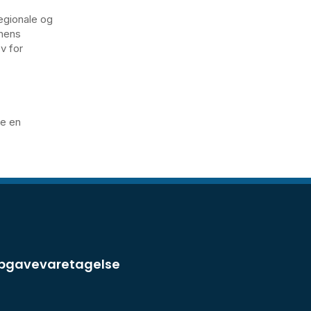
 regionale og
onens
v for
ge en
opgavevaretagelse