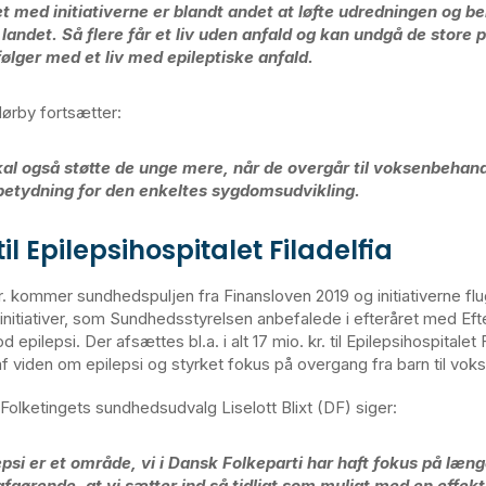
t med initiativerne er blandt andet at løfte udredningen og be
 landet. Så flere får et liv uden anfald og kan undgå de store 
følger med et liv med epileptiske anfald.
Nørby fortsætter:
kal også støtte de unge mere, når de overgår til voksenbehan
betydning for den enkeltes sygdomsudvikling.
il Epilepsihospitalet Filadelfia
r. kommer sundhedspuljen fra Finansloven 2019 og initiativerne fl
initiativer, som Sundhedsstyrelsen anbefalede i efteråret med Eft
epilepsi. Der afsættes bl.a. i alt 17 mio. kr. til Epilepsihospitalet Fi
f viden om epilepsi og styrket fokus på overgang fra barn til vok
Folketingets sundhedsudvalg Liselott Blixt (DF) siger:
epsi er et område, vi i Dansk Folkeparti har haft fokus på læng
afgørende, at vi sætter ind så tidligt som muligt med en effekt