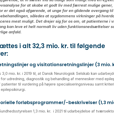
vsanalyse for at skabe et godt liv med færrest mulige gener,
or er det også afgørende, at unge for en glidende overgang til
ebehandlingen, således at sygdommens virkninger på hverd
ceres mest muligt. Det drejer sig for os om, at patienterne i v
ng kan leve et helt normalt liv uden funktionsnedsættelser s
rlige anfald.
ættes i alt 32,3 mio. kr. til følgende
ver:
etningslinjer og visitationsretningslinjer (3 mio. k
3,0 mio. kr. i 2019 til, at Dansk Neurologisk Selskab kan udarbejd
er for udredning, diagnostik og behandling af mennesker med epile
 patienter til vurdering på højere specialiseringsniveau samt kriteri
 epilepsikirurgi.
rielle forløbsprogrammer/-beskrivelser (1,3 mio.
Sundhedsstyrelsen 1,3 mio. kr. i 2021 til udarbejdelse af tværsektor