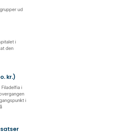
lgrupper ud
pitalet i
 at den
. kr.)
Filadelfia i
 overgangen
dgangspunkt i
å
dsatser