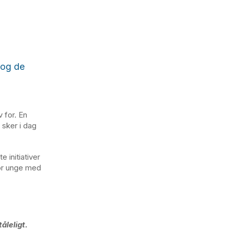
 og de
 for. En
 sker i dag
 initiativer
for unge med
åleligt.