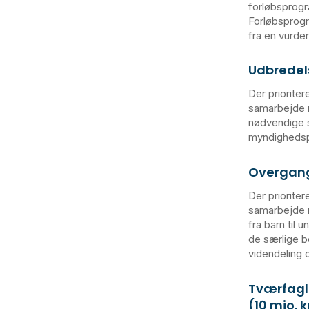
forløbsprogr
Forløbsprogr
fra en vurde
Udbredels
Der prioritere
samarbejde m
nødvendige s
myndighedsp
Overgang 
Der prioritere
samarbejde m
fra barn til
de særlige b
videndeling 
Tværfagl
(10 mio. k