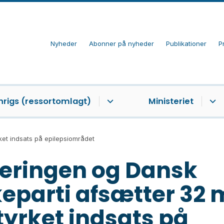
Nyheder
Abonner på nyheder
Publikationer
P
nrigs (ressortomlagt)
Ministeriet
rket indsats på epilepsiområdet
eringen og Dansk
keparti afsætter 32 
styrket indsats på