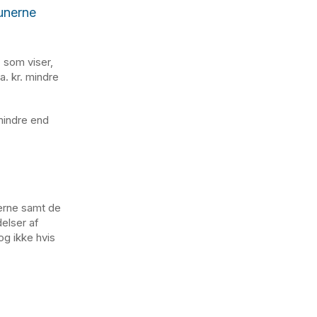
unerne
 som viser,
a. kr. mindre
 mindre end
erne samt de
elser af
og ikke hvis