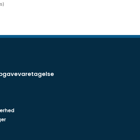
ms)
opgavevaretagelse
kerhed
ger
n