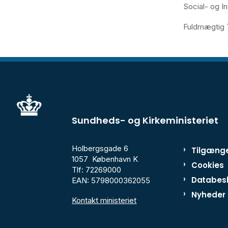
Social- og I
Fuldmægtig T
Sundheds- og Kirkeministeriet
Holbergsgade 6
Tilgænge
1057 København K
Cookies
Tlf: 72269000
Databesk
EAN: 5798000362055
Nyheder
Kontakt ministeriet