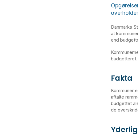
Opgørelse
overholder
Danmarks Sta
at kommunern
end budgette
Kommunerne br
budgetteret.
Fakta
Kommuner er 
aftalte ramm
budgettet al
de overskrid
Yderli