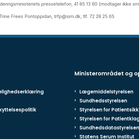
ndenrigsministeriets pressetelefon, 41 85 13 60 (modtager ikke s
rine Frees Pontoppidan, trfp@sim.dk, tlf. 72 28 25 65
Ministerområdet og 
lighedserklæring
Lægemiddelstyrelsen
Sundhedsstyrelsen
yttelsespolitik
Styrelsen for Patientsik
Styrelsen for Patientkla
Sundhedsdatastyrelse
Statens Serum Institut