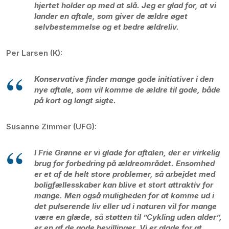
hjertet holder op med at slå. Jeg er glad for, at vi
lander en aftale, som giver de ældre øget
selvbestemmelse og et bedre ældreliv.
Per Larsen (K):
Konservative finder mange gode initiativer i den
nye aftale, som vil komme de ældre til gode, både
på kort og langt sigte.
Susanne Zimmer (UFG):
I Frie Grønne er vi glade for aftalen, der er virkelig
brug for forbedring på ældreområdet. Ensomhed
er et af de helt store problemer, så arbejdet med
boligfællesskaber kan blive et stort attraktiv for
mange. Men også muligheden for at komme ud i
det pulserende liv eller ud i naturen vil for mange
være en glæde, så støtten til ”Cykling uden alder”,
er en af de gode bevillinger. Vi er glade for at