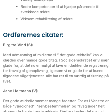
Bedre kompetencer til at hjælpe pårørende til
svækkede ældre.
Virksom rehabilitering af ældre.
Ordførernes citater:
Birgitte Vind (S):
Med udmøntning af midlerne til “ det gode ældreliv” kan vi
glædes over mange gode tiltag. I Socialdemokratiet er vi især
glade for, at det nu er muligt at lave en dækkende registrering
for fravalg af genoplivning, ligesom vi er glade for at kunne
tilgodese vågetjenester. Alle har ret til en værdig afslutning på
livet.
Jane Heitmann (V):
Det gode ældreliv rummer mange facetter. For os i Venstre er
både "værdighed", "selvbestemmelse" og "livsglæde" helt
afgørende for det gode ældreliv. Derfor glæder det mig, at