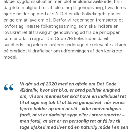
aktuel sygdomssituation men blot er alderssvækkede, har i
dag ikke mulighed for at takke nej til genoplivning, hvis deres
hjerte holder op med at slå. Det er alle Folketingets partier
enige om at lave om på.
Derfor vil regeringen fremsætte et
lovforslag i næste folketingssamling, som skal indføre en
lovsikret ret til fravalg af genoplivning ud fra de principper,
som er aftalt i regi af Det Gode Ældreliv. Inden da vil
sundheds- og ældreministeren inddrage de relevante aktører
på området til drøftelser om udformningen af den konkrete
model.
Vi går ud af 2020 med en aftale om Det Gode
Ældreliv, hvor der bl.a. er bred politisk enighed
om, vi som mennesker skal have en individuel ret
til at sige nej tak til at blive genoplivet, når vores
hjerte holder op med at slå – ikke nødvendigvis
fordi, at vi er dødeligt syge eller i store smerter –
men fordi, at det er en personlig ret at få lov til
tage afsked med livet på en naturlig måde i en sen