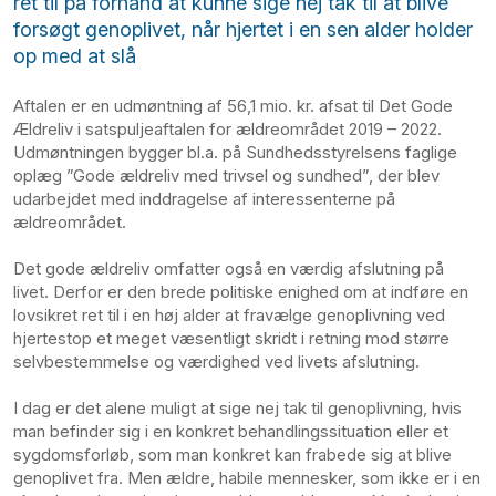
ret til på forhånd at kunne sige nej tak til at blive
forsøgt genoplivet, når hjertet i en sen alder holder
op med at slå
Aftalen er en udmøntning af 56,1 mio. kr. afsat til Det Gode
Ældreliv i satspuljeaftalen for ældreområdet 2019 – 2022.
Udmøntningen bygger bl.a. på Sundhedsstyrelsens faglige
oplæg ”Gode ældreliv med trivsel og sundhed”, der blev
udarbejdet med inddragelse af interessenterne på
ældreområdet.
Det gode ældreliv omfatter også en værdig afslutning på
livet. Derfor er den brede politiske enighed om at indføre en
lovsikret ret til i en høj alder at fravælge genoplivning ved
hjertestop et meget væsentligt skridt i retning mod større
selvbestemmelse og værdighed ved livets afslutning.
I dag er det alene muligt at sige nej tak til genoplivning, hvis
man befinder sig i en konkret behandlingssituation eller et
sygdomsforløb, som man konkret kan frabede sig at blive
genoplivet fra. Men ældre, habile mennesker, som ikke er i en