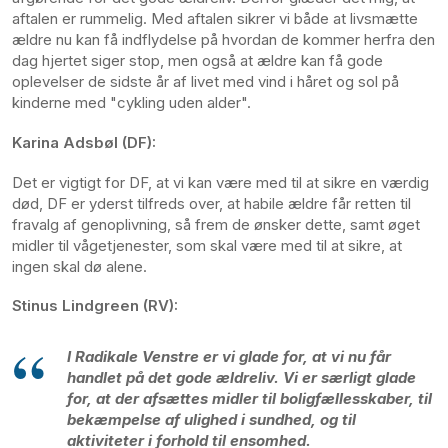
aftalen er rummelig. Med aftalen sikrer vi både at livsmætte
ældre nu kan få indflydelse på hvordan de kommer herfra den
dag hjertet siger stop, men også at ældre kan få gode
oplevelser de sidste år af livet med vind i håret og sol på
kinderne med "cykling uden alder".
Karina Adsbøl (DF):
Det er vigtigt for DF, at vi kan være med til at sikre en værdig
død, DF er yderst tilfreds over, at habile ældre får retten til
fravalg af genoplivning, så frem de ønsker dette, samt øget
midler til vågetjenester, som skal være med til at sikre, at
ingen skal dø alene.
Stinus Lindgreen (RV):
I Radikale Venstre er vi glade for, at vi nu får
handlet på det gode ældreliv. Vi er særligt glade
for, at der afsættes midler til boligfællesskaber, til
bekæmpelse af ulighed i sundhed, og til
aktiviteter i forhold til ensomhed.