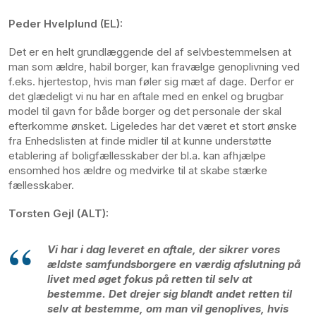
Peder Hvelplund (EL):
Det er en helt grundlæggende del af selvbestemmelsen at
man som ældre, habil borger, kan fravælge genoplivning ved
f.eks. hjertestop, hvis man føler sig mæt af dage. Derfor er
det glædeligt vi nu har en aftale med en enkel og brugbar
model til gavn for både borger og det personale der skal
efterkomme ønsket. Ligeledes har det været et stort ønske
fra Enhedslisten at finde midler til at kunne understøtte
etablering af boligfællesskaber der bl.a. kan afhjælpe
ensomhed hos ældre og medvirke til at skabe stærke
fællesskaber.
Torsten Gejl (ALT):
Vi har i dag leveret en aftale, der sikrer vores
ældste samfundsborgere en værdig afslutning på
livet med øget fokus på retten til selv at
bestemme. Det drejer sig blandt andet retten til
selv at bestemme, om man vil genoplives, hvis