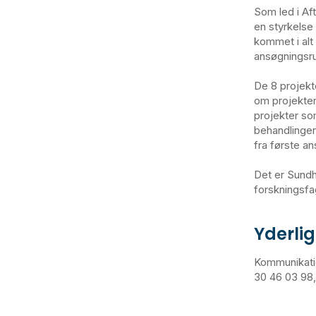
Som led i Aft
en styrkelse
kommet i alt
ansøgningsrun
De 8 projekte
om projekter
projekter so
behandlingen 
fra første a
Det er Sundh
forskningsfa
Yderlig
Kommunikatio
30 46 03 98,