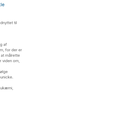
kle
nyttet til
e
g af
m, for der er
 at målrette
er viden om,
følge
eunicke.
leukæmi,