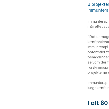
8 projekter
immunterap
Immunterapi 
målrettet at
”Det er meget
kræftpatient
immunterapi 
potentialer f
behandlingen
selvom der f
forskningspro
projekterne 
Immunterapi 
lungekræft,
I alt 6