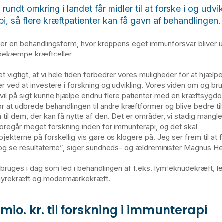
 rundt omkring i landet får midler til at forske i og udvi
i, så flere kræftpatienter kan få gavn af behandlingen.
er en behandlingsform, hvor kroppens eget immunforsvar bliver ud
 bekæmpe kræftceller.
 vigtigt, at vi hele tiden forbedrer vores muligheder for at hjælp
er ved at investere i forskning og udvikling. Vores viden om og bru
vil på sigt kunne hjælpe endnu flere patienter med en kræftsygdo
or at udbrede behandlingen til andre kræftformer og blive bedre til
 til dem, der kan få nytte af den. Det er områder, vi stadig mangl
oregår meget forskning inden for immunterapi, og det skal
jekterne på forskellig vis gøre os klogere på. Jeg ser frem til at 
og se resultaterne”, siger sundheds- og ældreminister Magnus H
bruges i dag som led i behandlingen af f.eks. lymfeknudekræft, 
 nyrekræft og modermærkekræft.
0 mio. kr. til forskning i immunterapi