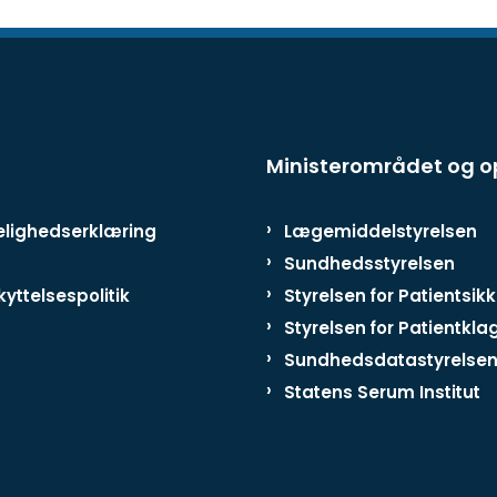
Ministerområdet og 
lighedserklæring
Lægemiddelstyrelsen
Sundhedsstyrelsen
yttelsespolitik
Styrelsen for Patientsik
Styrelsen for Patientkla
Sundhedsdatastyrelse
Statens Serum Institut