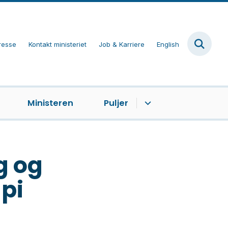
resse
Kontakt ministeriet
Job & Karriere
English
Ministeren
Puljer
ng og
pi