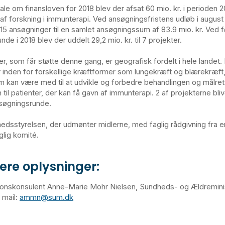
ale om finansloven for 2018 blev der afsat 60 mio. kr. i perioden 20
 af forskning i immunterapi. Ved ansøgningsfristens udløb i august
 15 ansøgninger til en samlet ansøgningssum af 83.9 mio. kr. Ved f
de i 2018 blev der uddelt 29,2 mio. kr. til 7 projekter.
r, som får støtte denne gang, er geografisk fordelt i hele landet. 
 inden for forskellige kræftformer som lungekræft og blærekræft
m kan være med til at udvikle og forbedre behandlingen og målret
til patienter, der kan få gavn af immunterapi. 2 af projekterne bliv
nsøgningsrunde.
edsstyrelsen, der udmønter midlerne, med faglig rådgivning fra e
glig komité.
ere oplysninger:
nskonsulent Anne-Marie Mohr Nielsen, Sundheds- og Ældreministe
 mail:
ammn@sum.dk