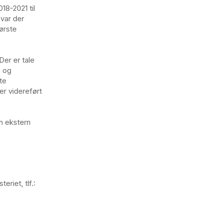
18-2021 til
 var der
ørste
Der er tale
, og
te
er videreført
n ekstern
riet, tlf.: