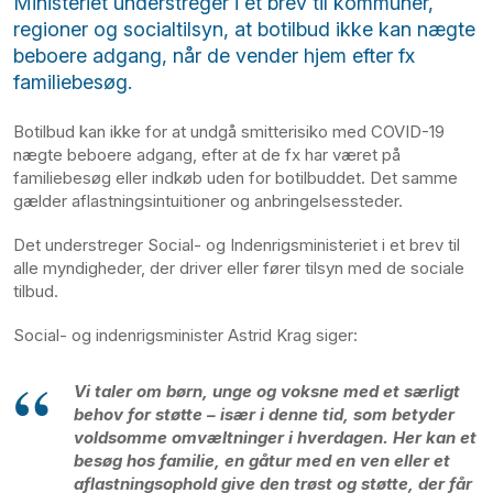
Ministeriet understreger i et brev til kommuner,
regioner og socialtilsyn, at botilbud ikke kan nægte
beboere adgang, når de vender hjem efter fx
familiebesøg.
Botilbud kan ikke for at undgå smitterisiko med COVID-19
nægte beboere adgang, efter at de fx har været på
familiebesøg eller indkøb uden for botilbuddet. Det samme
gælder aflastningsintuitioner og anbringelsessteder.
Det understreger Social- og Indenrigsministeriet i et brev til
alle myndigheder, der driver eller fører tilsyn med de sociale
tilbud.
Social- og indenrigsminister Astrid Krag siger:
Vi taler om børn, unge og voksne med et særligt
behov for støtte – især i denne tid, som betyder
voldsomme omvæltninger i hverdagen. Her kan et
besøg hos familie, en gåtur med en ven eller et
aflastningsophold give den trøst og støtte, der får