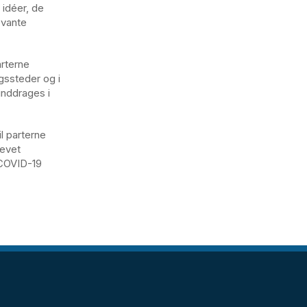
 idéer, de
evante
arterne
gssteder og i
inddrages i
l parterne
levet
 COVID-19