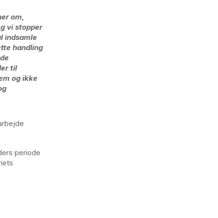
oner om,
Og vi stopper
al indsamle
ætte handling
nde
r til
jem og ikke
og
 arbejde
eders periode
iets