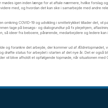
er mødes igen inden længe for at aftale nærmere, hvilke forslag og
 videre med, og hvordan det kan ske i samarbejde med andre rel
en omkring COVID-19 og udvikling i smittetrykket tillader det, vil p
en tage på besøgs- og dialogrundtur på fx plejehjem, aflastnin
, så ideer fra beboere, pårørende, medarbejdere og ledere kan 
olde og forankre det arbejde, der kommer ud af Ældretopmødet, vi
 drøfte status for arbejdet i starten af det nye år. Det er også b
t der vil blive afholdt et opfølgende topmøde, når situationen med