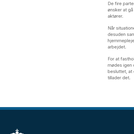
De fire part
ønsker at gå
aktører.
Når situation
desuden samm
hjemmeplejen
arbejdet.
For at fasth
mødes igen og
besluttet, a
tillader det.