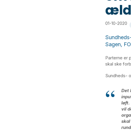
æld
01-10-2020
Sundheds-
Sagen, FO
Parterne er p
skal ske for
Sundheds- o
Det 
inpu
løft
vil 
orga
skal
rund