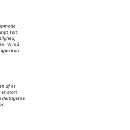
 topmøde
angt sejt
lighed,
en. Vi må
 igen kan
n af et
 et stort
a deltagerne
or