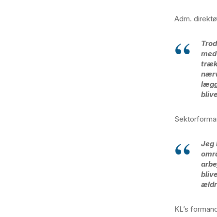
Adm. direktø
Trod
med 
træk
nærv
lægg
bliv
Sektorforma
Jeg 
områ
arbe
bliv
ældr
KL’s forman