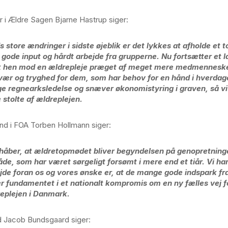
r i Ældre Sagen Bjarne Hastrup siger:
s store ændringer i sidste øjeblik er det lykkes at afholde et
gode input og hårdt arbejde fra grupperne. Nu fortsætter et l
 hen mod en ældrepleje præget af meget mere medmenneske
ær og tryghed for dem, som har behov for en hånd i hverdag
e regnearksledelse og snæver økonomistyring i graven, så vi
e stolte af ældreplejen.
nd i FOA Torben Hollmann siger:
håber, at ældretopmødet bliver begyndelsen på genopretninge
de, som har været sørgeligt forsømt i mere end et tiår. Vi har
jde foran os og vores ønske er, at de mange gode indspark fr
er fundamentet i et nationalt kompromis om en ny fælles vej f
eplejen i Danmark.
d Jacob Bundsgaard siger: