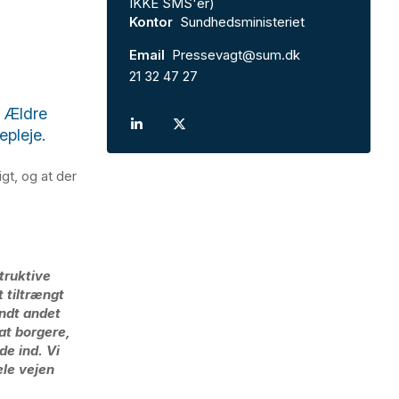
IKKE SMS'er)
Kontor
Sundhedsministeriet
Email
Pressevagt@sum.dk
21 32 47 27
 Ældre
pleje.
gt, og at der
truktive
 tiltrængt
andt andet
 at borgere,
de ind. Vi
ele vejen