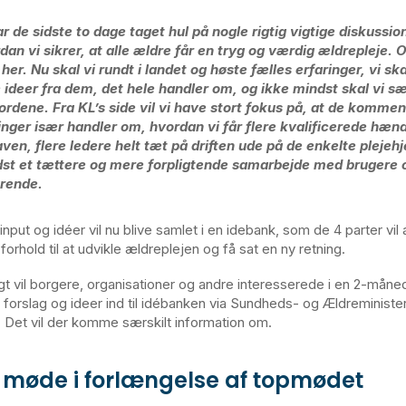
ar de sidste to dage taget hul på nogle rigtig vigtige diskussi
dan vi sikrer, at alle ældre får en tryg og værdig ældrepleje. 
 her. Nu skal vi rundt i landet og høste fælles erfaringer, vi sk
e ideer fra dem, det hele handler om, og ikke mindst skal vi s
ordene. Fra KL’s side vil vi have stort fokus på, at de komme
inger især handler om, hvordan vi får flere kvalificerede hænde
ven, flere ledere helt tæt på driften ude på de enkelte plejeh
st et tættere og mere forpligtende samarbejde med brugere 
ørende.
nput og idéer vil nu blive samlet i en idebank, som de 4 parter vil
forhold til at udvikle ældreplejen og få sat en ny retning.
igt vil borgere, organisationer og andre interesserede i en 2-mån
forslag og ideer ind til idébanken via Sundheds- og Ældreminister
Det vil der komme særskilt information om.
k møde i forlængelse af topmødet