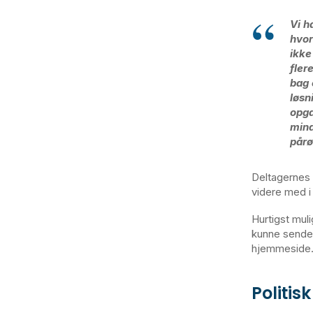
Vi h
hvor
ikke
fler
bag 
løsn
opga
mind
pår
Deltagernes i
videre med i 
Hurtigst mul
kunne sende 
hjemmeside. 
Politis