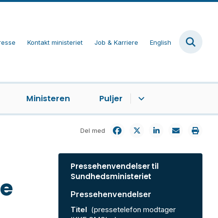
resse
Kontakt ministeriet
Job & Karriere
English
Ministeren
Puljer
Del med
Pressehenvendelser til
Sundhedsministeriet
de
Pressehenvendelser
Titel
(pressetelefon modtager