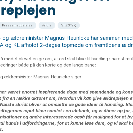
replejen
Pressemeddelelse
Ældre
S (2019-)
 og ældreminister Magnus Heunicke har sammen med
A og KL afholdt 2-dages topmøde om fremtidens ældre
å mødet blevet enige om, at ord skal blive til handling snarest muli
bedringer både på den korte og den lange bane:
g ældreminister Magnus Heunicke siger:
har været enormt inspirerende dage med spændende og kons
t fra en række aktører om, hvordan vil kan give ældreplejen et
. Næste skridt bliver at omsætte de gode ideer til handling. Bl
deltagernes input blive samlet i en idebank, og vi åbner op for,
nisationer og andre interesserede også får mulighed for at by
 til bunds i udfordringerne, for at kunne løse dem, og vi skal h
t.