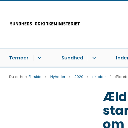
Temaer
Sundhed
Inde
Du er her:
Forside
Nyheder
2020
oktober
Ældreto
Æld
sta
om 