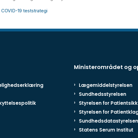
 COVID-19 teststrategi
Ministerområdet og 
lighedserklæring
Lægemiddelstyrelsen
Sundhedsstyrelsen
yttelsespolitik
Styrelsen for Patientsik
Styrelsen for Patientkla
Sundhedsdatastyrelse
Statens Serum Institut