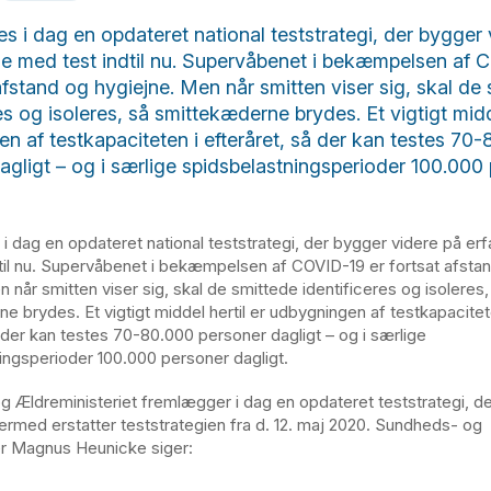
es i dag en opdateret national teststrategi, der bygger 
ne med test indtil nu. Supervåbenet i bekæmpelsen af
 afstand og hygiejne. Men når smitten viser sig, skal de
es og isoleres, så smittekæderne brydes. Et vigtigt midde
n af testkapaciteten i efteråret, så der kan testes 70
agligt – og i særlige spidsbelastningsperioder 100.000
 i dag en opdateret national teststrategi, der bygger videre på erf
til nu. Supervåbenet i bekæmpelsen af COVID-19 er fortsat afsta
 når smitten viser sig, skal de smittede identificeres og isoleres,
e brydes. Et vigtigt middel hertil er udbygningen af testkapacitet
å der kan testes 70-80.000 personer dagligt – og i særlige
ingsperioder 100.000 personer dagligt.
 Ældreministeriet fremlægger i dag en opdateret teststrategi, d
rmed erstatter teststrategien fra d. 12. maj 2020. Sundheds- og
er Magnus Heunicke siger: