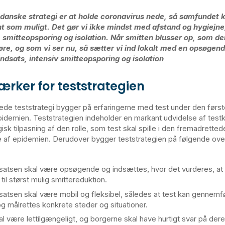
danske strategi er at holde coronavirus nede, så samfundet 
t som muligt. Det gør vi ikke mindst med afstand og hygiejn
, smitteopsporing og isolation. Når smitten blusser op, som d
gøre, og som vi ser nu, så sætter vi ind lokalt med en opsøgen
indsats, intensiv smitteopsporing og isolation
rker for teststrategien
de teststrategi bygger på erfaringerne med test under den først
demien. Teststrategien indeholder en markant udvidelse af test
isk tilpasning af den rolle, som test skal spille i den fremadretted
af epidemien. Derudover bygger teststrategien på følgende ov
satsen skal være opsøgende og indsættes, hvor det vurderes, at
til størst mulig smittereduktion.
satsen skal være mobil og fleksibel, således at test kan gennemfø
og målrettes konkrete steder og situationer.
al være lettilgængeligt, og borgerne skal have hurtigt svar på dere