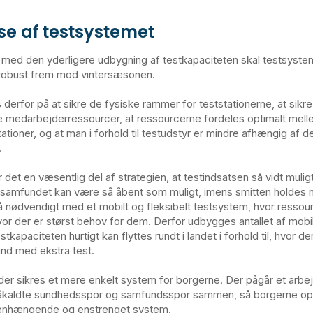
se af testsystemet
e med den yderligere udbygning af testkapaciteten skal testsyst
robust frem mod vintersæsonen.
 derfor på at sikre de fysiske rammer for teststationerne, at sikre
ge medarbejderressourcer, at ressourcerne fordeles optimalt mell
tationer, og at man i forhold til testudstyr er mindre afhængig af
.
 det en væsentlig del af strategien, at testindsatsen så vidt muli
så samfundet kan være så åbent som muligt, imens smitten holdes 
 nødvendigt med et mobilt og fleksibelt testsystem, hvor ressou
or der er størst behov for dem. Derfor udbygges antallet af mobi
stkapaciteten hurtigt kan flyttes rundt i landet i forhold til, hvor d
ind med ekstra test.
 der sikres et mere enkelt system for borgerne. Der pågår et arb
åkaldte sundhedsspor og samfundsspor sammen, så borgerne opl
nhængende og enstrenget system.