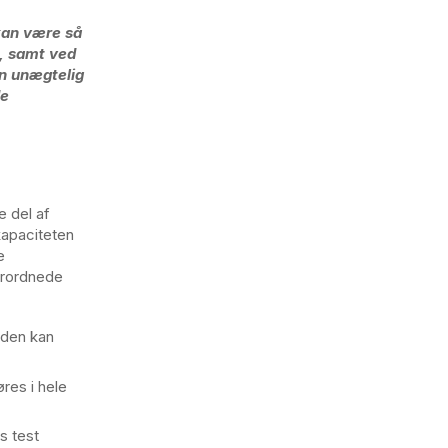
kan være så
e, samt ved
en unægtelig
de
e del af
kapaciteten
e
erordnede
 den kan
res i hele
s test