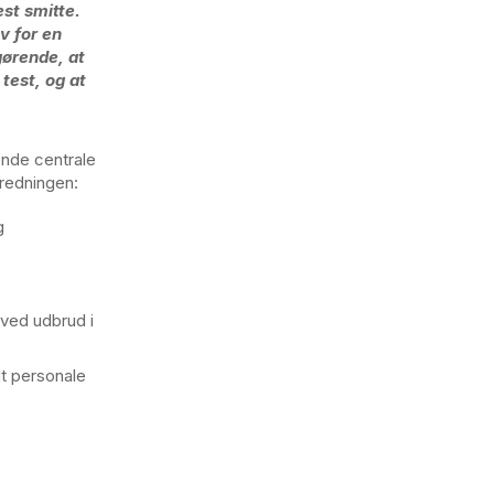
est smitte.
v for en
gørende, at
 test, og at
ende centrale
predningen:
g
 ved udbrud i
t personale