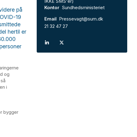
IKKE SMS'er)
Kontor
Sundhedsministeriet
videre på
 COVID-19
Email
Pressevagt@sum.dk
 smittede
21 32 47 27
l hertil er
-80.000
 personer
aringerne
nd og
 så
en i
er bygger