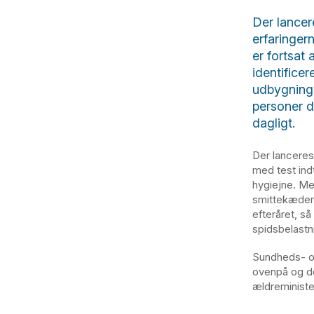
Der lancer
erfaringer
er fortsat
identificer
udbygninge
personer d
dagligt.
Der lanceres
med test ind
hygiejne. Men
smittekædern
efteråret, s
spidsbelastn
Sundheds- og
ovenpå og de
ældreminist