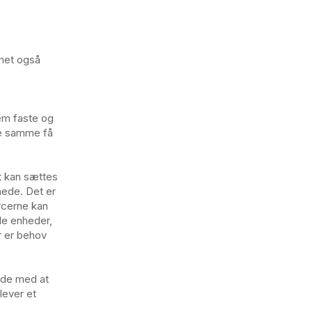
emet også
em faste og
 de samme få
gt kan sættes
nede. Det er
rcerne kan
le enheder,
er er behov
ejde med at
ever et