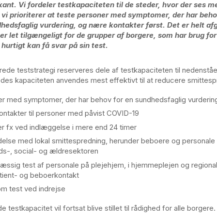
ant. Vi fordeler testkapaciteten til de steder, hvor der ses m
vi prioriterer at teste personer med symptomer, der har beho
hedsfaglig vurdering, og nære kontakter først. Det er helt af
 er let tilgængeligt for de grupper af borgere, som har brug for
hurtigt kan få svar på sin test.
rede teststrategi reserveres dele af testkapaciteten til nedenstå
edes kapaciteten anvendes mest effektivt til at reducere smittes
r med symptomer, der har behov for en sundhedsfaglig vurderin
ntakter til personer med påvist COVID-19
er fx ved indlæggelse i mere end 24 timer
ndelse med lokal smittespredning, herunder beboere og personale
s-, social- og ældresektoren
ssig test af personale på plejehjem, i hjemmeplejen og regional
ient- og beboerkontakt
om test ved indrejse
testkapacitet vil fortsat blive stillet til rådighed for alle borgere.