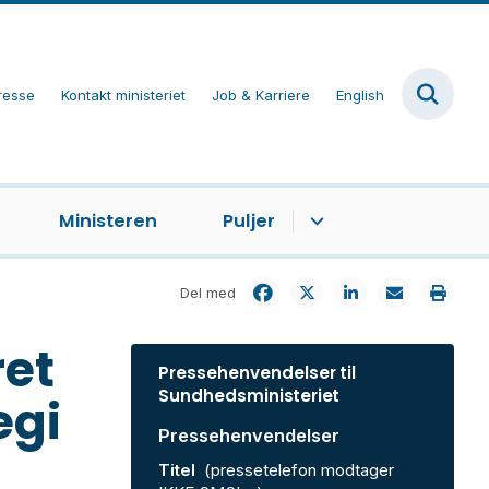
resse
Kontakt ministeriet
Job & Karriere
English
Ministeren
Puljer
Del med
ret
Pressehenvendelser til
Sundhedsministeriet
egi
Pressehenvendelser
Titel
(pressetelefon modtager