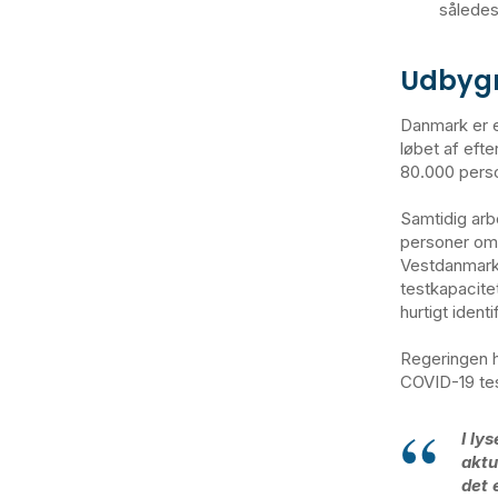
således
Udbygn
Danmark er et
løbet af efte
80.000 perso
Samtidig arb
personer om d
Vestdanmark,
testkapacite
hurtigt iden
Regeringen h
COVID-19 tes
I ly
aktu
det 