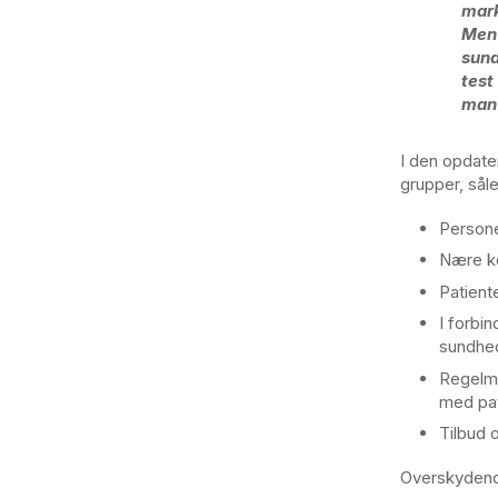
mark
Men 
sund
test
man 
I den opdate
grupper, sål
Persone
Nære ko
Patient
I forbi
sundhed
Regelmæ
med pat
Tilbud 
Overskydende 