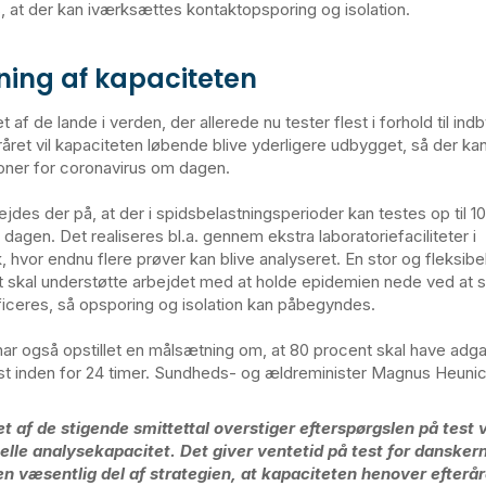
, at der kan iværksættes kontaktopsporing og isolation.
ing af kapaciteten
 af de lande i verden, der allerede nu tester flest i forhold til indb
råret vil kapaciteten løbende blive yderligere udbygget, så der ka
ner for coronavirus om dagen.
ejdes der på, at der i spidsbelastningsperioder kan testes op til 1
agen. Det realiseres bl.a. gennem ekstra laboratoriefaciliteter i
 hvor endnu flere prøver kan blive analyseret. En stor og fleksibe
t skal understøtte arbejdet med at holde epidemien nede ved at 
tificeres, så opsporing og isolation kan påbegyndes.
ar også opstillet en målsætning om, at 80 procent skal have adgan
t inden for 24 timer. Sundheds- og ældreminister Magnus Heunic
set af de stigende smittettal overstiger efterspørgslen på test 
elle analysekapacitet. Det giver ventetid på test for danskern
en væsentlig del af strategien, at kapaciteten henover efterår