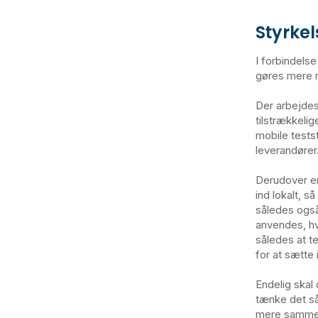
Styrkel
I forbindels
gøres mere 
Der arbejdes
tilstrækkeli
mobile tests
leverandører
Derudover er
ind lokalt, 
således også
anvendes, hv
således at te
for at sætte 
Endelig skal
tænke det s
mere samme