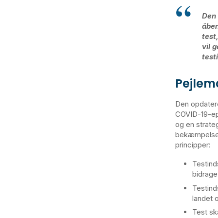
Den 
åben
test
vil 
test
Pejlemæ
Den opdatere
COVID-19-epi
og en strateg
bekæmpelse 
principper:
Testind
bidrage 
Testind
landet 
Test sk