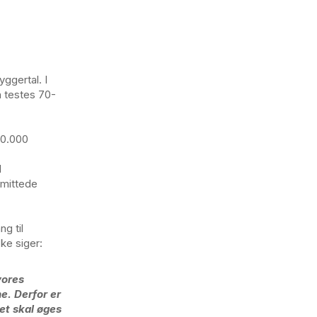
yggertal. I
n testes 70-
00.000
l
smittede
g til
ke siger:
vores
e. Derfor er
et skal øges