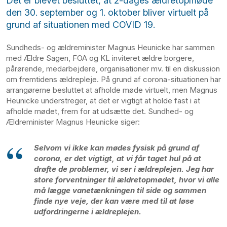
Det er blevet besluttet, at 2-dages ældretopmøde
den 30. september og 1. oktober bliver virtuelt på
grund af situationen med COVID 19.
Sundheds- og ældreminister Magnus Heunicke har sammen
med Ældre Sagen, FOA og KL inviteret ældre borgere,
pårørende, medarbejdere, organisationer mv. til en diskussion
om fremtidens ældrepleje. På grund af corona-situationen har
arrangørerne besluttet at afholde møde virtuelt, men Magnus
Heunicke understreger, at det er vigtigt at holde fast i at
afholde mødet, frem for at udsætte det. Sundhed- og
Ældreminister Magnus Heunicke siger:
Selvom vi ikke kan mødes fysisk på grund af
corona, er det vigtigt, at vi får taget hul på at
drøfte de problemer, vi ser i ældreplejen. Jeg har
store forventninger til ældretopmødet, hvor vi alle
må lægge vanetænkningen til side og sammen
finde nye veje, der kan være med til at løse
udfordringerne i ældreplejen.