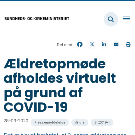
Del med
Ældretopmøde
afholdes virtuelt
på grund af
COVID-19
28-09-2020
Pressemeddelelse
Ældre
S (2019-)