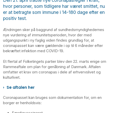
Den 21. april trådte nye coronapasregler i kraft,
hvor personer, som tidligere har været smittet, nu
er at betragte som immune i 14-180 dage efter en
positiv test.
Ændringen sker på baggrund af sundhedsmyndighedernes
nye vurdering af immunitetsperioden, hvor der med
udgangspunkt i ny faglig viden findes grundlag for, at
coronapasset kan være gældende i op til 6 måneder efter
bekræftet infektion med COVID-19.
Et flertal af Folketingets partier blev den 22. marts enige om
Rammeaftale om plan for genåbning af Danmark. Aftalen
omfatter et krav om coronapas i dele af erhvervslivet og
kulturlivet.
Se aftalen her
Coronapasset kan bruges som dokumentation for, om en
borger er henholdsvis:
Færdigvaccineret