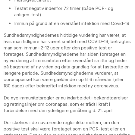
Testet negativ indenfor 72 timer (både PCR- og
antigen-test)
Immun på grund af en overstået infektion med Covid-19
Sundhedsmyndighedernes hidtidige vurdering har været, at
hvis man tidligere har været smittet med COVID-19, betragtes
man som immun i 2-12 uger efter den positive test er
foretaget. Sundhedsmyndighederne har siden foretaget en
ny vurdering af immuniteten efter overstået smitte og finder
på baggrund af ny viden og data grundlag for at fastsætte en
længere periode. Sundhedsmyndighederne vurderer, at
coronapasset kan være gældende i op til 6 måneder (eller
180 dage) efter bekræftet infektion med ny coronavirus.
De nye immunitetsregler er nu indarbejdet i bekendtgørelser
og retningslinjer om coronapas, som er trådt i kraft i
forbindelse med den yderligere genåbning d. 21. april.
Der skelnes i de nuværende regler ikke mellem, om den
positive test skal være foretaget som en PCR-test eller en