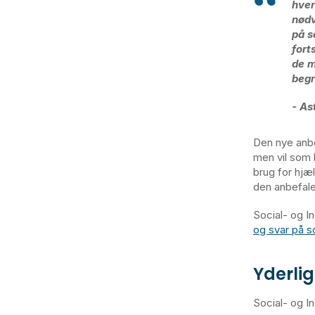
hver
nødv
på s
fort
de m
begr
- As
Den nye anbe
men vil som h
brug for hjæl
den anbefale
Social- og 
og svar på s
Yderli
Social- og I