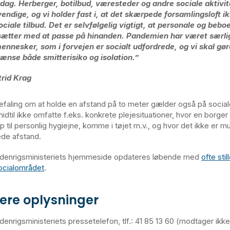
dag. Herberger, botilbud, væresteder og andre sociale aktivite
endige, og vi holder fast i, at det skærpede forsamlingsloft i
ociale tilbud. Det er selvfølgelig vigtigt, at personale og bebo
sætter med at passe på hinanden. Pandemien har været særlig
ennesker, som i forvejen er socialt udfordrede, og vi skal gøre
ænse både smitterisiko og isolation.”
trid Krag
faling om at holde en afstand på to meter gælder også på socia
idtil ikke omfatte f.eks. konkrete plejesituationer, hvor en borge
p til personlig hygiejne, komme i tøjet m.v., og hvor det ikke er mu
de afstand.
Indenrigsministeriets hjemmeside opdateres løbende med
ofte sti
ocialområdet
.
gere oplysninger
ndenrigsministeriets pressetelefon, tlf.: 41 85 13 60 (modtager ik