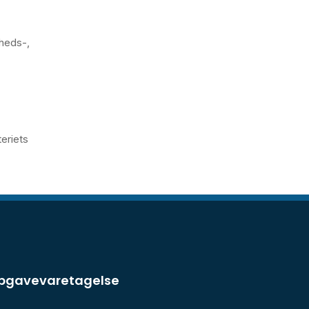
dheds-,
eriets
opgavevaretagelse