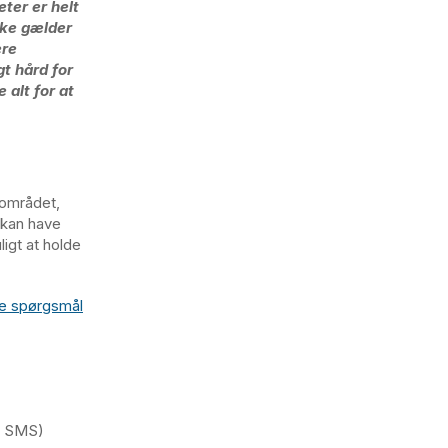
ter er helt
kke gælder
ere
t hård for
 alt for at
lområdet,
r kan have
ligt at holde
lle spørgsmål
ke SMS)