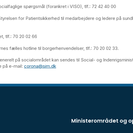
ocialfaglige spørgsmål (forankret i VISO), tlf.: 72 42 40 00
Styrelsen for Patientsikkerhed til medarbejdere og ledere på sun
, tlf.: 70 20 02 66
es fælles hotline til borgerhenvendelser, tlf.: 70 20 02 33.
nerelt på socialområdet kan sendes til Social- og Indenrigsminist
e på e-mail:
corona@sim.dk
Ministerområdet og 