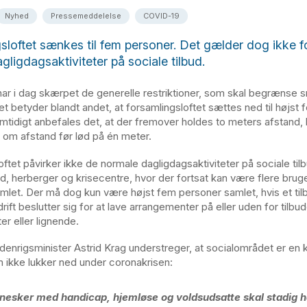
Nyhed
Pressemeddelelse
COVID-19
sloftet sænkes til fem personer. Det gælder dog ikke f
gligdagsaktiviteter på sociale tilbud.
ar i dag skærpet de generelle restriktioner, som skal begrænse 
t betyder blandt andet, at forsamlingsloftet sættes ned til højst 
mtidigt anbefales det, at der fremover holdes to meters afstand,
 om afstand før lød på én meter.
oftet påvirker ikke de normale dagligdagsaktiviteter på sociale til
bud, herberger og krisecentre, hvor der fortsat kan være flere brug
mlet. Der må dog kun være højst fem personer samlet, hvis et til
rift beslutter sig for at lave arrangementer på eller uden for tilb
ter eller lignende.
denrigsminister Astrid Krag understreger, at socialområdet er en k
m ikke lukker ned under coronakrisen:
esker med handicap, hjemløse og voldsudsatte skal stadig 