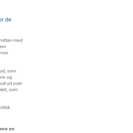
or de
smitten med
fem
 hvor
bud, som
ere og
bud ud over
uddet, som
ritisk
have en