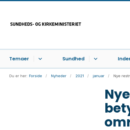
Temaer
Sundhed
Inde
Du er her:
Forside
Nyheder
2021
januar
Nye restr
Nye
bet
om