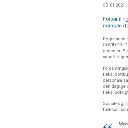
05-01-2021
Forsamling
normale da
Regeringen h
COVID-19. De
personer. Sa
anbefalingen
Forsamlingsl
f.eks. botil
personale sa
den daglige d
f.eks. udflug
Social- og In
funktion, so
Menn