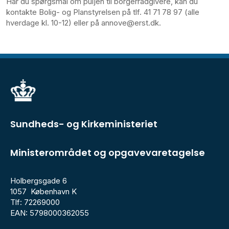
Har du spørgsmål om puljen til borgerrådgivere, kan du
kontakte Bolig- og Planstyrelsen på tlf. 41 71 78 97 (alle
hverdage kl. 10-12) eller på annove@erst.dk.
Sundheds- og Kirkeministeriet
Ministerområdet og opgavevaretagelse
Holbergsgade 6
1057 København K
Tlf: 72269000
EAN: 5798000362055