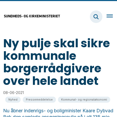
Ny pulje skal sikre
kommunale
borgerrådgivere
over hele landet
08-06-2021
Nyhed
Pressemeddelelse
Kommunal- og regionaløkonomi
Nu åbner indenrigs- og boligminister Kaare Dybvad
Bek den samlede ansøgningspulje på i alt 135 mio.