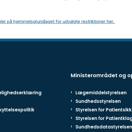
r på hjemmelsgrundlaget for udvalgte restriktioner her.
Ministerområdet og 
lighedserklæring
Lægemiddelstyrelsen
Sundhedsstyrelsen
yttelsespolitik
Styrelsen for Patientsik
Styrelsen for Patientkla
Sundhedsdatastyrelse