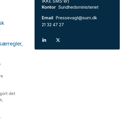
IKKE SMS'er)
Kontor
Sundhedsministeriet
Email
Pressevagt@sum.dk
sk
21 32 47 27
e
særregler,
n
re
jort det
s,
.