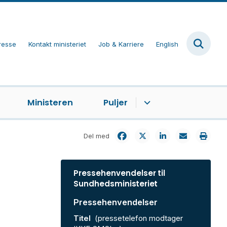
resse
Kontakt ministeriet
Job & Karriere
English
Ministeren
Puljer
Del med
Pressehenvendelser til
Sundhedsministeriet
Pressehenvendelser
Titel
(pressetelefon modtager