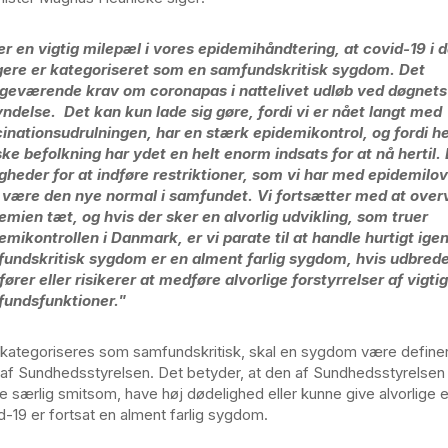
er en vigtig milepæl i vores epidemihåndtering, at covid-19 i 
ere er kategoriseret som en samfundskritisk sygdom. Det
ageværende krav om coronapas i nattelivet udløb ved døgnets
ndelse. Det kan kun lade sig gøre, fordi vi er nået langt med
inationsudrulningen, har en stærk epidemikontrol, og fordi h
ke befolkning har ydet en helt enorm indsats for at nå hertil.
gheder for at indføre restriktioner, som vi har med epidemilov
 være den nye normal i samfundet. Vi fortsætter med at ove
emien tæt, og hvis der sker en alvorlig udvikling, som truer
emikontrollen i Danmark, er vi parate til at handle hurtigt igen
undskritisk sygdom er en alment farlig sygdom, hvis udbred
ører eller risikerer at medføre alvorlige forstyrrelser af vigti
undsfunktioner."
 kategoriseres som samfundskritisk, skal en sygdom være define
g af Sundhedsstyrelsen. Det betyder, at den af Sundhedsstyrelsen 
e særlig smitsom, have høj dødelighed eller kunne give alvorlige el
d-19 er fortsat en alment farlig sygdom.