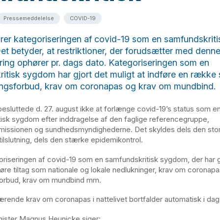
Pressemeddelelse
COVID-19
rer kategoriseringen af covid-19 som en samfundskriti
t betyder, at restriktioner, der forudsætter med denn
ring ophører pr. dags dato. Kategoriseringen som en
itisk sygdom har gjort det muligt at indføre en række 
ingsforbud, krav om coronapas og krav om mundbind.
esluttede d. 27. august ikke at forlænge covid-19’s status som e
isk sygdom efter inddragelse af den faglige referencegruppe,
issionen og sundhedsmyndighederne. Det skyldes dels den sto
ilslutning, dels den stærke epidemikontrol.
oriseringen af covid-19 som en samfundskritisk sygdom, der har g
føre tiltag som nationale og lokale nedlukninger, krav om coronapa
forbud, krav om mundbind mm.
ærende krav om coronapas i nattelivet bortfalder automatisk i dag
ister Magnus Heunicke siger: