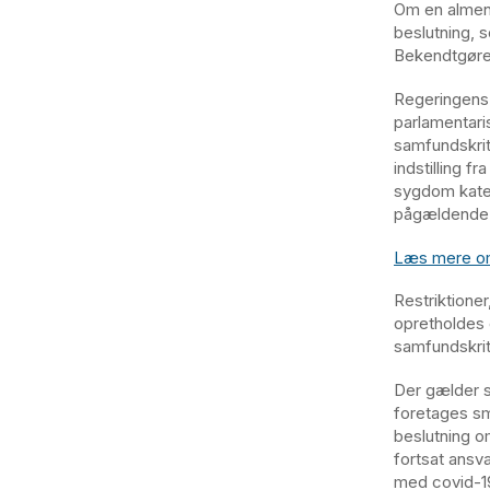
Om en alment
beslutning, 
Bekendtgøre
Regeringens 
parlamentar
samfundskrit
indstilling f
sygdom kateg
pågældende 
Læs mere om
Restriktione
opretholdes 
samfundskri
Der gælder så
foretages sm
beslutning o
fortsat ansvar
med covid-19 