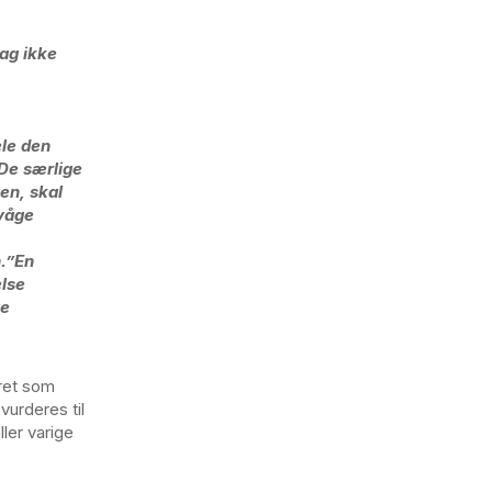
dag ikke
ele den
 De særlige
en, skal
rvåge
.”
En
else
ge
ret som
vurderes til
ler varige