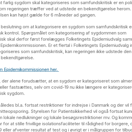
 farlig sygdom skal kategoriseres som samfundskritisk er en poli
som regeringen træffer ved at udstede en bekendtgørelse herom.
lsen kan højst gælde for 6 måneder ad gangen.
beslutning om at kategorisere en sygdom som samfundskritisk er
isk kontrol. Spørgsmålet om kategorisering af sygdommen som
isk skal derfor først forelægges Folketingets Epidemiudvalg s
ra Epidemikommissionen. Er et flertal i Folketingets Epidemiudvalg 
oriseres som samfundskritisk, kan regeringen ikke udstede den
bekendtgørelse.
 Epidemikommissionen her.
r, der alene forudsætter, at en sygdom er kategoriseret som alment
eller fastsættes, selv om covid-19 nu ikke længere er kategorise
tisk sygdom.
ledes bl.a. fortsat restriktioner for indrejse i Danmark og der vil 
itteopsporing. Styrelsen for Patientsikkerhed vil også fortsat ku
m lokale nedlukninger og lokale besøgsrestriktioner mv. Og komm
 for at stille frivillige isolationsfaciliteter til rådighed for borgere,
eller afventer resultat af test og i øvrigt er i målgruppen for tilb