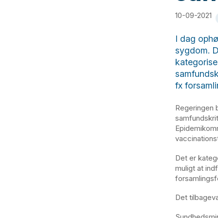
10-09-2021
I dag ophø
sygdom. De
kategorise
samfundskr
fx forsaml
Regeringen b
samfundskrit
Epidemikomm
vaccinationst
Det er kateg
muligt at ind
forsamlings
Det tilbagev
Sundhedsmin