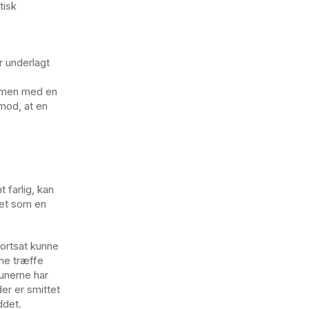
tisk
 underlagt
ammen med en
imod, at en
 farlig, kan
ret som en
fortsat kunne
nne træffe
unerne har
 der er smittet
uddet.