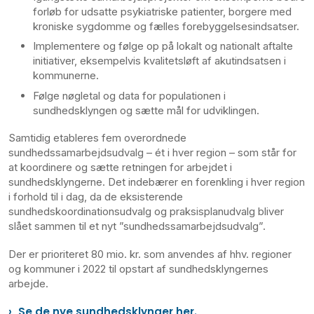
forløb for udsatte psykiatriske patienter, borgere med
kroniske sygdomme og fælles forebyggelsesindsatser.
Implementere og følge op på lokalt og nationalt aftalte
initiativer, eksempelvis kvalitetsløft af akutindsatsen i
kommunerne.
Følge nøgletal og data for populationen i
sundhedsklyngen og sætte mål for udviklingen.
Samtidig etableres fem overordnede
sundhedssamarbejdsudvalg – ét i hver region – som står for
at koordinere og sætte retningen for arbejdet i
sundhedsklyngerne. Det indebærer en forenkling i hver region
i forhold til i dag, da de eksisterende
sundhedskoordinationsudvalg og praksisplanudvalg bliver
slået sammen til et nyt ”sundhedssamarbejdsudvalg”.
Der er prioriteret 80 mio. kr. som anvendes af hhv. regioner
og kommuner i 2022 til opstart af sundhedsklyngernes
arbejde.
Se de nye sundhedsklynger her.