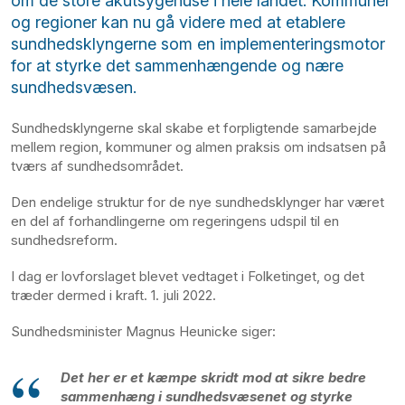
om de store akutsygehuse i hele landet. Kommuner
og regioner kan nu gå videre med at etablere
sundhedsklyngerne som en implementeringsmotor
for at styrke det sammenhængende og nære
sundhedsvæsen.
Sundhedsklyngerne skal skabe et forpligtende samarbejde
mellem region, kommuner og almen praksis om indsatsen på
tværs af sundhedsområdet.
Den endelige struktur for de nye sundhedsklynger har været
en del af forhandlingerne om regeringens udspil til en
sundhedsreform.
I dag er lovforslaget blevet vedtaget i Folketinget, og det
træder dermed i kraft. 1. juli 2022.
Sundhedsminister Magnus Heunicke siger:
Det her er et kæmpe skridt mod at sikre bedre
sammenhæng i sundhedsvæsenet og styrke