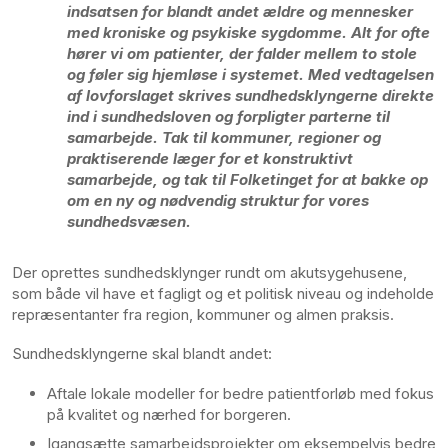
indsatsen for blandt andet ældre og mennesker
med kroniske og psykiske sygdomme. Alt for ofte
hører vi om patienter, der falder mellem to stole
og føler sig hjemløse i systemet. Med vedtagelsen
af lovforslaget skrives sundhedsklyngerne direkte
ind i sundhedsloven og forpligter parterne til
samarbejde. Tak til kommuner, regioner og
praktiserende læger for et konstruktivt
samarbejde, og tak til Folketinget for at bakke op
om en ny og nødvendig struktur for vores
sundhedsvæsen.
Der oprettes sundhedsklynger rundt om akutsygehusene,
som både vil have et fagligt og et politisk niveau og indeholde
repræsentanter fra region, kommuner og almen praksis.
Sundhedsklyngerne skal blandt andet:
Aftale lokale modeller for bedre patientforløb med fokus
på kvalitet og nærhed for borgeren.
Igangsætte samarbejdsprojekter om eksempelvis bedre