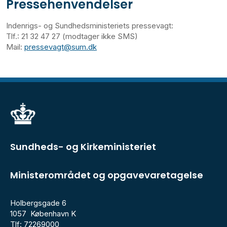
Pressehenvendelser
Indenrigs- og Sundhedsministeriets pressevagt:
Tlf.: 21 32 47 27 (modtager ikke SMS)
Mail:
pressevagt@sum.dk
Sundheds- og Kirkeministeriet
Ministerområdet og opgavevaretagelse
Holbergsgade 6
1057 København K
Tlf: 72269000