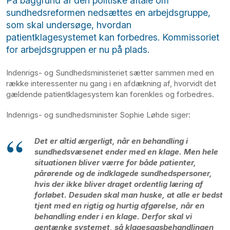
På baggrund af den politiske aftale om
sundhedsreformen nedsættes en arbejdsgruppe,
som skal undersøge, hvordan
patientklagesystemet kan forbedres. Kommissoriet
for arbejdsgruppen er nu på plads.
Indenrigs- og Sundhedsministeriet sætter sammen med en
række interessenter nu gang i en afdækning af, hvorvidt det
gældende patientklagesystem kan forenkles og forbedres.
Indenrigs- og sundhedsminister Sophie Løhde siger:
Det er altid ærgerligt, når en behandling i
sundhedsvæsenet ender med en klage. Men hele
situationen bliver værre for både patienter,
pårørende og de indklagede sundhedspersoner,
hvis der ikke bliver draget ordentlig læring af
forløbet. Desuden skal man huske, at alle er bedst
tjent med en rigtig og hurtig afgørelse, når en
behandling ender i en klage. Derfor skal vi
gentænke systemet, så klagesagsbehandlingen