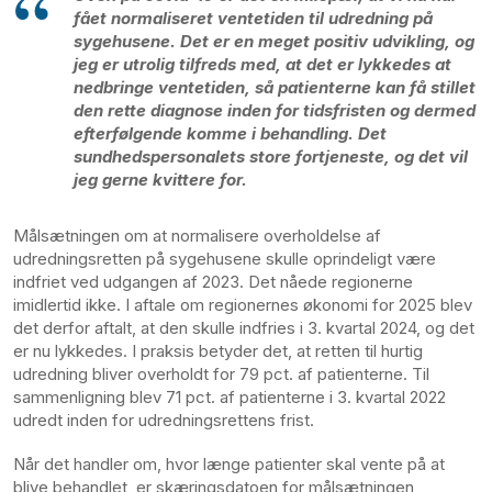
fået normaliseret ventetiden til udredning på
sygehusene. Det er en meget positiv udvikling, og
jeg er utrolig tilfreds med, at det er lykkedes at
nedbringe ventetiden, så patienterne kan få stillet
den rette diagnose inden for tidsfristen og dermed
efterfølgende komme i behandling. Det
sundhedspersonalets store fortjeneste, og det vil
jeg gerne kvittere for.
Målsætningen om at normalisere overholdelse af
udredningsretten på sygehusene skulle oprindeligt være
indfriet ved udgangen af 2023. Det nåede regionerne
imidlertid ikke. I aftale om regionernes økonomi for 2025 blev
det derfor aftalt, at den skulle indfries i 3. kvartal 2024, og det
er nu lykkedes. I praksis betyder det, at retten til hurtig
udredning bliver overholdt for 79 pct. af patienterne. Til
sammenligning blev 71 pct. af patienterne i 3. kvartal 2022
udredt inden for udredningsrettens frist.
Når det handler om, hvor længe patienter skal vente på at
blive behandlet, er skæringsdatoen for målsætningen