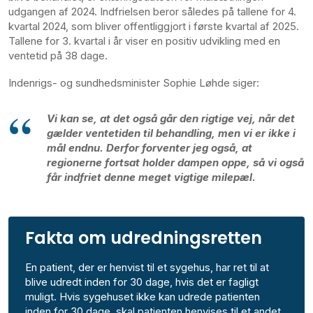
udgangen af 2024. Indfrielsen beror således på tallene for 4.
kvartal 2024, som bliver offentliggjort i første kvartal af 2025.
Tallene for 3. kvartal i år viser en positiv udvikling med en
ventetid på 38 dage.
Indenrigs- og sundhedsminister Sophie Løhde siger:
Vi kan se, at det også går den rigtige vej, når det
gælder ventetiden til behandling, men vi er ikke i
mål endnu. Derfor forventer jeg også, at
regionerne fortsat holder dampen oppe, så vi også
får indfriet denne meget vigtige milepæl.
Fakta om udredningsretten
En patient, der er henvist til et sygehus, har ret til at
blive udredt inden for 30 dage, hvis det er fagligt
muligt. Hvis sygehuset ikke kan udrede patienten
inden for 30 dage, skal patienten henvises til et andet