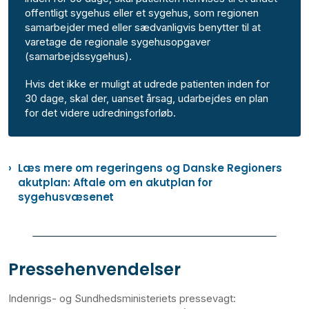
offentligt sygehus eller et sygehus, som regionen
samarbejder med eller sædvanligvis benytter til at
varetage de regionale sygehusopgaver
(samarbejdssygehus).
Hvis det ikke er muligt at udrede patienten inden for
30 dage, skal der, uanset årsag, udarbejdes en plan
for det videre udredningsforløb.
Læs mere om regeringens og Danske Regioners
akutplan: Aftale om en akutplan for
sygehusvæsenet
Pressehenvendelser
Indenrigs- og Sundhedsministeriets pressevagt: