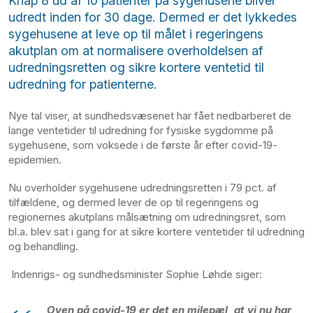
Knap 8 ud af 10 patienter på sygehusene bliver
udredt inden for 30 dage. Dermed er det lykkedes
sygehusene at leve op til målet i regeringens
akutplan om at normalisere overholdelsen af
udredningsretten og sikre kortere ventetid til
udredning for patienterne.
Nye tal viser, at sundhedsvæsenet har fået nedbarberet de
lange ventetider til udredning for fysiske sygdomme på
sygehusene, som voksede i de første år efter covid-19-
epidemien.
Nu overholder sygehusene udredningsretten i 79 pct. af
tilfældene, og dermed lever de op til regeringens og
regionernes akutplans målsætning om udredningsret, som
bl.a. blev sat i gang for at sikre kortere ventetider til udredning
og behandling.
Indenrigs- og sundhedsminister Sophie Løhde siger:
Oven på covid-19 er det en milepæl, at vi nu har