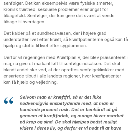
senfølger. Det kan eksempelvis være fysiske smerter,
kronisk træthed, seksuelle problemer eller angst for
tilbagefald. Senfølger, der kan gøre det svært at vende
tilbage til hverdagen.
Det kalder på et sundhedsvæsen, der i højere grad
understøtter livet efter kræft, så kræftpatienterne også kan få
hjælp og støtte til livet efter sygdommen.
Derfor vil regeringen med Kræftplan V, der blev præsenteret i
maj, nu give et markant løft til senfølgeindsatsen. Det skal
blandt andet ske ved, at der oprettes senfølgeklinikker med
ensartede tilbud i alle landets regioner, hvor kræftpatienter
kan få hjælp og vejledning.
Selvom man er kræftfri, så er det ikke
nødvendigvis ensbetydende med, at man er
hundrede procent rask. Det er benhårdt at gå
gennem et kræftforløb, og mange bliver mærket
på krop og sind. De skal hjælpes bedst muligt
videre i deres liv, og derfor er vi nødt til at have